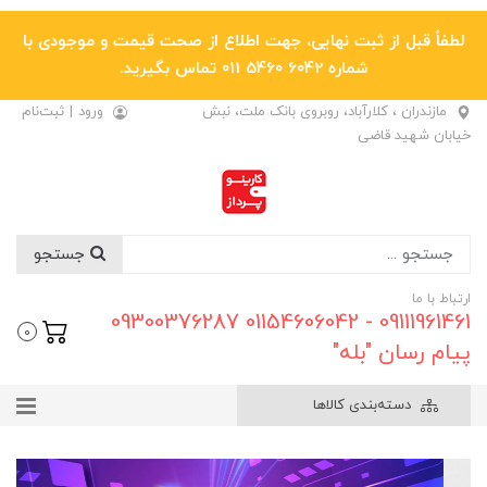
لطفاً قبل از ثبت نهایی، جهت اطلاع از صحت قیمت و موجودی با
شماره 6042 5460 011 تماس بگیرید.
مازندران ، کلارآباد، روبروی بانک ملت، نبش
ورود
|
ثبت‌نام
خیابان شهید قاضی
جستجو
ارتباط با ما
09111961461 - 01154606042 09300376287
0
پیام رسان "بله"
دسته‌بندی کالاها