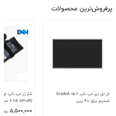
پرفروش‌ترین محصولات
ال ای دی لپ تاپ 15.6 GradeA
ضخیم براق 40 پین
6.7A (130W) مدل mm3*4.5
5,500,000
تومان