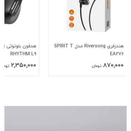
هندزفری Riversong مدل SPIRIT T
RHYTHM L9
EA276
2,350,000
870,000
تومان
تومان