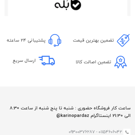
تضمین بهترین قیمت
پشتیبانی 24 ساعته
ارسال سریع
تضمین اصالت کالا
ساعت کار فروشگاه حضوری : شنبه تا پنج شنبه از ساعت 8:30
الی 21:30 اینستاگرام karinopardaz@
01154606042 - 09300376287