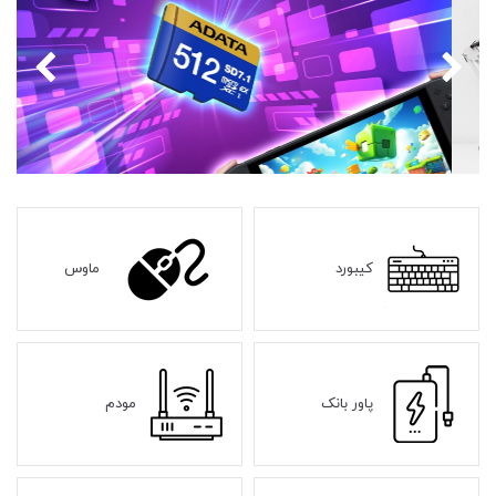
کیبورد
ماوس
پاور بانک
مودم