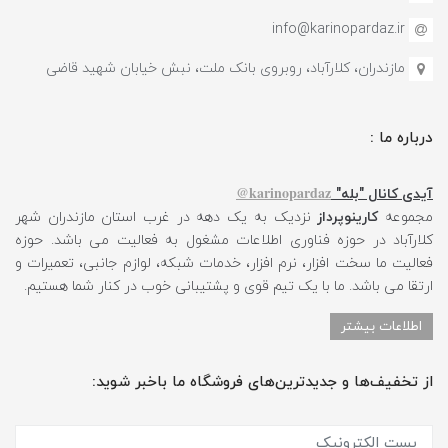
info@karinopardaz.ir
مازندران، کلارآباد، روبروی بانک ملت، نبش خیابان شهید قاضی
درباره ما :
karinopardaz@
آیدی کانال "بله"
مجموعه
کارینوپرداز
نزدیک به یک دهه در غرب استان مازندران شهر
کلارآباد در حوزه فناوری اطلاعات مشغول به فعالیت می باشد. حوزه
فعالیت ما سخت افزار، نرم افزار، خدمات شبکه، لوازم جانبی، تعمیرات و
ارتقا می باشد. ما با یک تیم قوی و پشتیبانی خوب در کنار شما هستیم.
اطلاعات بیشتر
از تخفیف‌ها و جدیدترین‌های فروشگاه ما باخبر شوید: