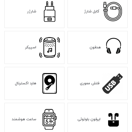
کابل شارژ
شارژر
هدفون
اسپیکر
فلش مموری
هارد اکسترنال
ایرفون بلوتوثی
ساعت هوشمند