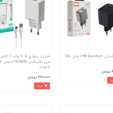
کلگی شارژر 12W Earldom مدل ES-
شارژر دیواری 10.5 وات + 
سی تکنیکس
065-C
ن
420,000 تومان
خرید