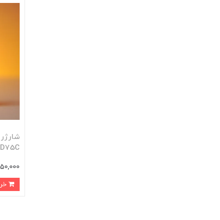
AD75C
1,150,000 تو
خرید