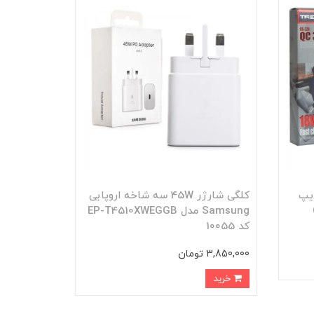
 تایپ
کلگی شارژر 45W سه شاخه اروپایی
Samsung مدل EP-T4510XWEGGB
کد 10055
3,850,000 تومان
خرید