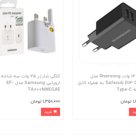
شارژر 12 وات Riversong مدل
کلگی شارژر 25 وات سه شاخه
Safecub D13 CMM5 به همراه کابل
اروپایی Samsung مدل EP-
TA800NWEGAE
مان
1,350,000 تومان
خرید