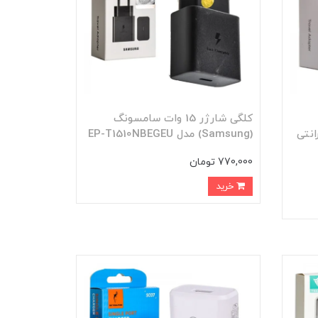
کلگی شارژر 15 وات سامسونگ
 EP-T4510 گارانتی
(Samsung) مدل EP-T1510NBEGEU
770,000 تومان
خرید