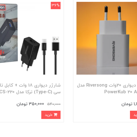
36%
شارژر دیواری 20وات Riversong مدل
شارژر دیواری 18 وات + کابل
PowerKub 20 
سی (Type-C) ترکا مدل CS-220
مان
350,000 تومان
540,000
خرید