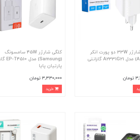
کلگی شارژر 33W دو پورت انکر
کلگی شارژر 45W سامسونگ
(ANKER) مدل A2331G21 گارانتی
(Samsung) مدل
پارتیان پایا
ومان
3,330,000 تومان
خرید