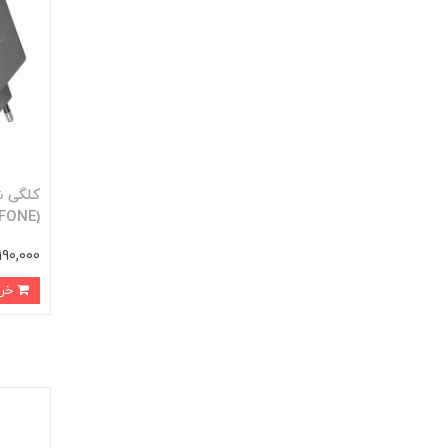
(BOROFONE) مدل BAS34A
3,190,000 ت
خرید