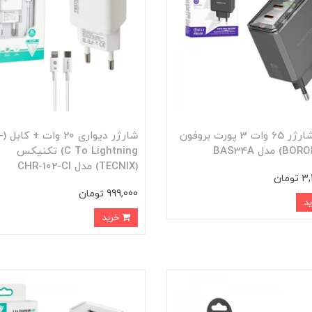
کلگی شارژر 65 وات 3 پورت بروفون
شارژر
C To Lightning) تکنیکس
(TECNIX) مدل CHR-102-Cl
ومان
999,000 تومان
خرید