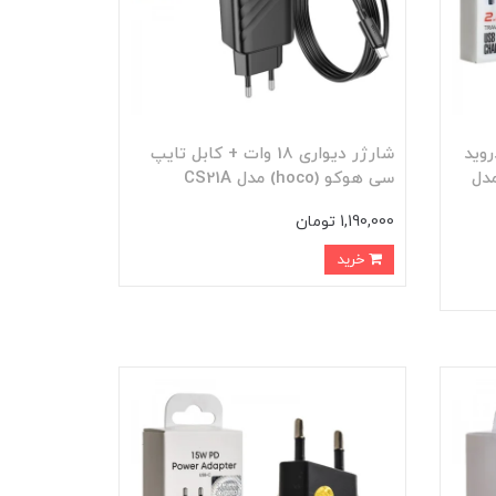
ل اندروید
شارژر دیواری 18 وات + کابل تایپ
رلدام (Earldom) مدل
سی هوکو (hoco) مدل CS21A
1,190,000 تومان
خرید