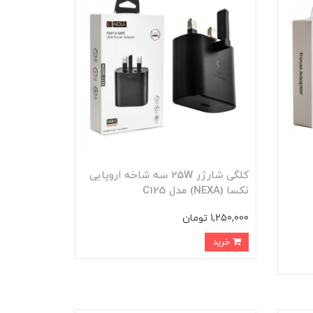
کلگی شارژر 25W سه شاخه اروپایی
نکسا (NEXA) مدل C125
1,250,000 تومان
خرید