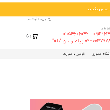
ورود
|
ثبت‌نام
اط با ما
09111961461 - 01154606042
0
0930037 پیام رسان "بله"
شگاه حضوری
قوانین و مقررات