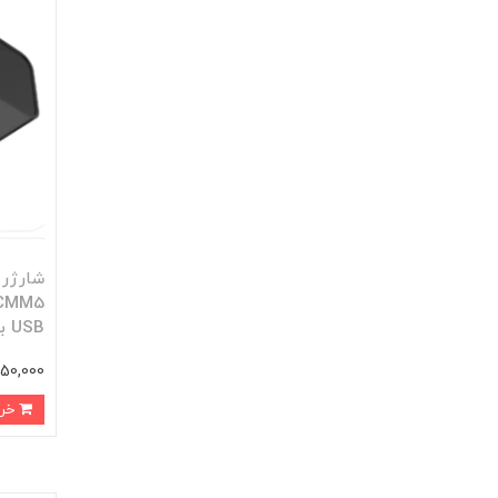
USB به Type-C
1,150,000 تو
خرید