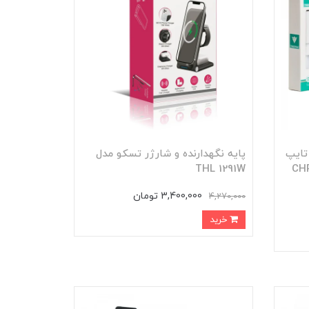
کابل تایپ
پایه نگهدارنده و شارژر تسکو مدل
 (TECNIX) مدل CHR-
THL 1291W
3,400,000 تومان
4,270,000
خرید