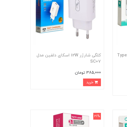
 دیواری 20 وات + کابل (Type-
کلگی شارژر 12W اسکای دلفین مدل
SC07
385,000 تومان
خرید
21%