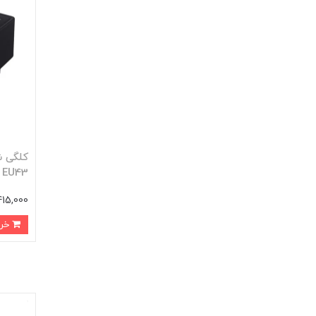
EU43
415,000 توما
خرید