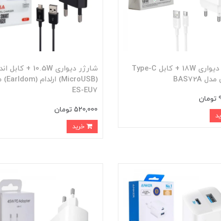
شارژر دیواری 18W + کابل Type-C
شارژر دیواری 10.5W + کاب
ل BAS72A
(MicroUSB) ا
ES-EU7
ن
520,000 تومان
خرید