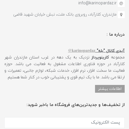
info@karinopardaz.ir
مازندران، کلارآباد، روبروی بانک ملت، نبش خیابان شهید قاضی
درباره ما :
karinopardaz@
آیدی کانال "بله"
مجموعه
کارینوپرداز
نزدیک به یک دهه در غرب استان مازندران شهر
کلارآباد در حوزه فناوری اطلاعات مشغول به فعالیت می باشد. حوزه
فعالیت ما سخت افزار، نرم افزار، خدمات شبکه، لوازم جانبی، تعمیرات و
ارتقا می باشد. ما با یک تیم قوی و پشتیبانی خوب در کنار شما هستیم.
اطلاعات بیشتر
از تخفیف‌ها و جدیدترین‌های فروشگاه ما باخبر شوید: