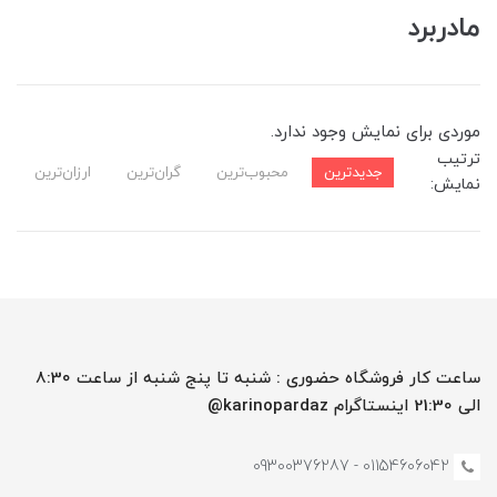
مادربرد
موردی برای نمایش وجود ندارد.
ترتیب
جدیدترین
محبوب‌ترین
گران‌ترین
ارزان‌ترین
نمایش:
ساعت کار فروشگاه حضوری : شنبه تا پنج شنبه از ساعت 8:30
الی 21:30 اینستاگرام karinopardaz@
01154606042 - 09300376287