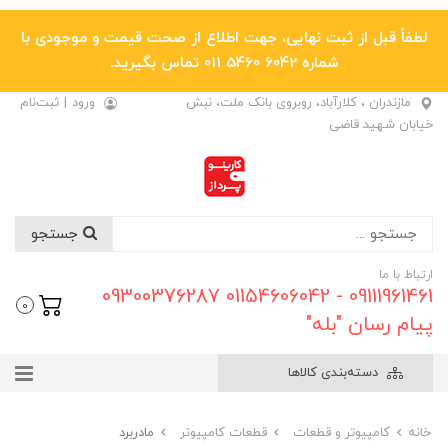
لطفاً قبل از ثبت نهایی، جهت اطلاع از صحت قیمت و موجودی با
شماره 6042 5460 011 تماس بگیرید.
مازندران ، کلارآباد، روبروی بانک ملت، نبش
ورود
|
ثبت‌نام
خیابان شهید قاضی
جستجو
ارتباط با ما
09111961461 - 01154606042 09300376287
0
پیام رسان "بله"
دسته‌بندی کالاها
خانه
کامپیوتر و قطعات
قطعات کامپیوتر
مادربرد