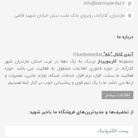
info@karinopardaz.ir
مازندران، کلارآباد، روبروی بانک ملت، نبش خیابان شهید قاضی
درباره ما :
karinopardaz@
آیدی کانال "بله"
مجموعه
کارینوپرداز
نزدیک به یک دهه در غرب استان مازندران شهر
کلارآباد در حوزه فناوری اطلاعات مشغول به فعالیت می باشد. حوزه
فعالیت ما سخت افزار، نرم افزار، خدمات شبکه، لوازم جانبی، تعمیرات و
ارتقا می باشد. ما با یک تیم قوی و پشتیبانی خوب در کنار شما هستیم.
اطلاعات بیشتر
از تخفیف‌ها و جدیدترین‌های فروشگاه ما باخبر شوید: