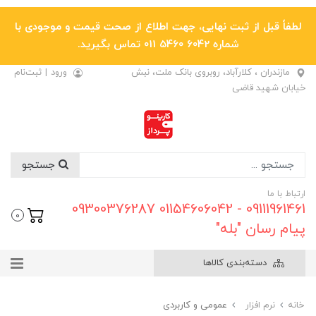
لطفاً قبل از ثبت نهایی، جهت اطلاع از صحت قیمت و موجودی با
شماره 6042 5460 011 تماس بگیرید.
مازندران ، کلارآباد، روبروی بانک ملت، نبش
ورود
|
ثبت‌نام
خیابان شهید قاضی
جستجو
ارتباط با ما
09111961461 - 01154606042 09300376287
0
پیام رسان "بله"
دسته‌بندی کالاها
خانه
نرم افزار
عمومی و کاربردی