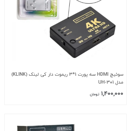
سوئیچ HDMI سه پورت 1*3 ریموت دار کی لینک (KLINK)
مدل UH-301
1,400,000
تومان