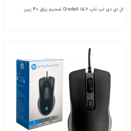
ال ای دی لپ تاپ 15.6 GradeA ضخیم براق 40 پین