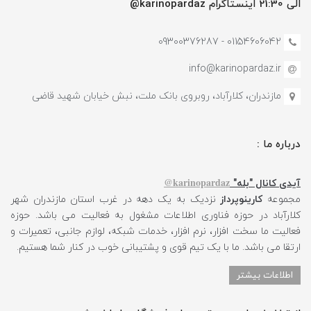
الی 21:30 اینستاگرام karinopardaz@
01154606042 - 09300376287
info@karinopardaz.ir
مازندران، کلارآباد، روبروی بانک ملت، نبش خیابان شهید قاضی
درباره ما :
karinopardaz@
آیدی کانال "بله"
مجموعه
کارینوپرداز
نزدیک به یک دهه در غرب استان مازندران شهر
کلارآباد در حوزه فناوری اطلاعات مشغول به فعالیت می باشد. حوزه
فعالیت ما سخت افزار، نرم افزار، خدمات شبکه، لوازم جانبی، تعمیرات و
ارتقا می باشد. ما با یک تیم قوی و پشتیبانی خوب در کنار شما هستیم.
اطلاعات بیشتر