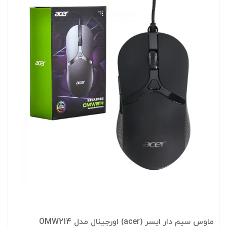
ماوس سیم دار ایسر (acer) اورجینال مدل OMW214