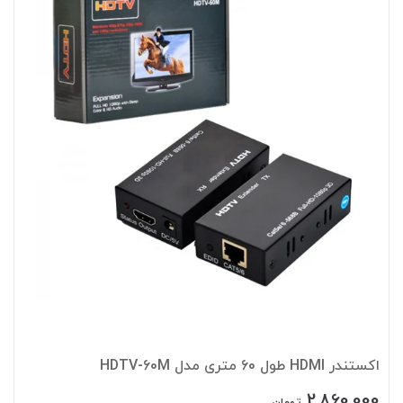
اکستندر HDMI طول 60 متری مدل HDTV-60M
2,860,000