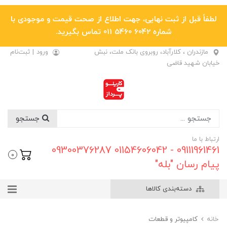
لطفاً قبل از ثبت نهایی، جهت اطلاع از صحت قیمت و موجودی با
شماره 6042 5460 011 تماس بگیرید.
مازندران ، کلارآباد، روبروی بانک ملت، نبش
ورود
|
ثبت‌نام
خیابان شهید قاضی
جستجو
ارتباط با ما
09111961461 - 01154606042 09300376287
0
پیام رسان "بله"
دسته‌بندی کالاها
خانه
کامپیوتر و قطعات