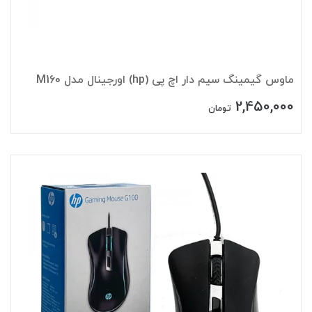
ماوس گیمینگ سیم دار اچ پی (hp) اورجینال مدل M160
2,450,000
تومان