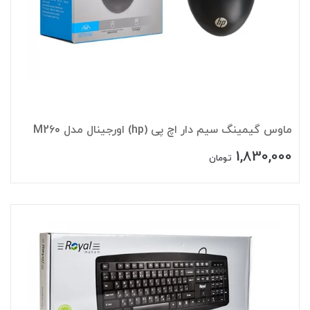
ماوس گیمینگ سیم دار اچ پی (hp) اورجینال مدل M260
1,830,000
تومان