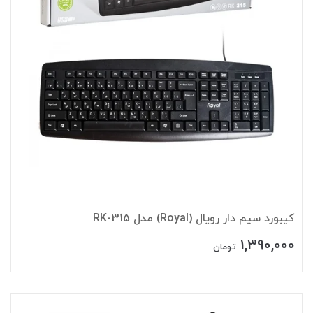
کیبورد سیم دار رویال (Royal) مدل RK-315
1,390,000
تومان