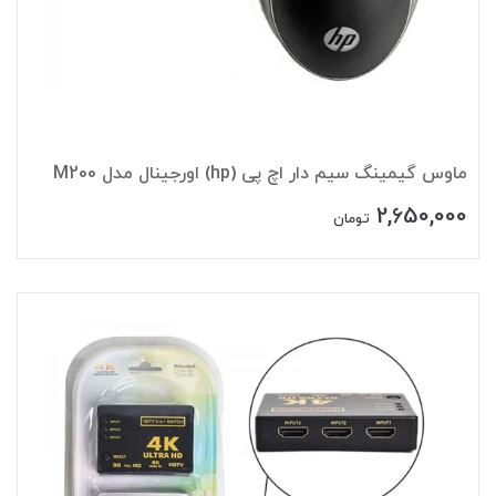
ماوس گیمینگ سیم دار اچ پی (hp) اورجینال مدل M200
2,650,000
تومان