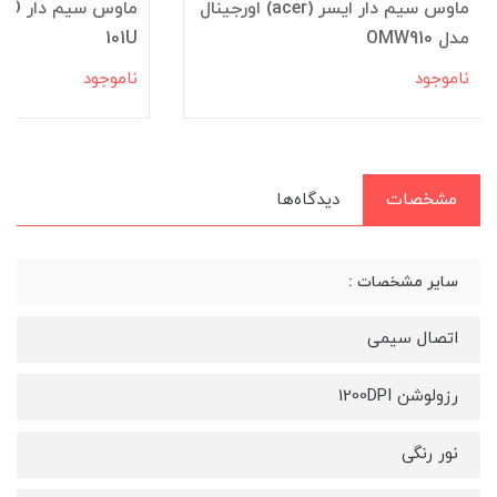
ماوس سیم دار ایسر (acer) اورجینال
مدل OMW910
101U
ناموجود
ناموجود
مشخصات
دیدگاه‌ها
سایر مشخصات :
اتصال سیمی
رزولوشن 1200DPI
نور رنگی