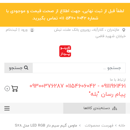
لطفاً قبل از ثبت نهایی، جهت اطلاع از صحت قیمت و موجودی با
شماره 6042 5460 011 تماس بگیرید.
مازندران ، کلارآباد، روبروی بانک ملت، نبش
ورود
|
ثبت‌نام
خیابان شهید قاضی
جستجو
ارتباط با ما
09111961461 - 01154606042 09300376287
0
پیام رسان "بله"
دسته‌بندی کالاها
خانه
فهرست محصولات
ماوس گیم سیم دار LED RGB مدل S28