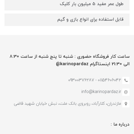
طول عمر مفید 5 میلیون بار کلیک
قابل استفاده برای انواع بازی و گیم
ساعت کار فروشگاه حضوری : شنبه تا پنج شنبه از ساعت 8:30
الی 21:30 اینستاگرام karinopardaz@
01154606042 - 09300376287
info@karinopardaz.ir
مازندران، کلارآباد، روبروی بانک ملت، نبش خیابان شهید قاضی
درباره ما :