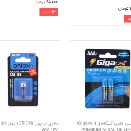
95,000 تومان
ن
خرید
باتری نیم قلمی گیگاسل (Gigacell)
باتری اوریون (
ل PREMIUM ALKALINE LR03
23A 12V