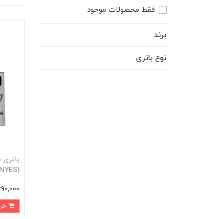
فقط محصولات موجود
برند
نوع باتری
باتری 
(LENYES) مدل AAA107 600mWh
1,390,000 ت
خرید