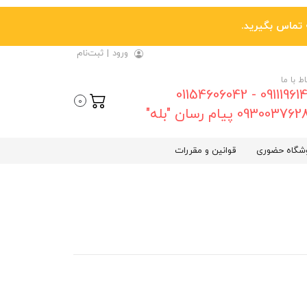
ورود
|
ثبت‌نام
اط با ما
09111961461 - 01154606042
0
0930037 پیام رسان "بله"
شگاه حضوری
قوانین و مقررات