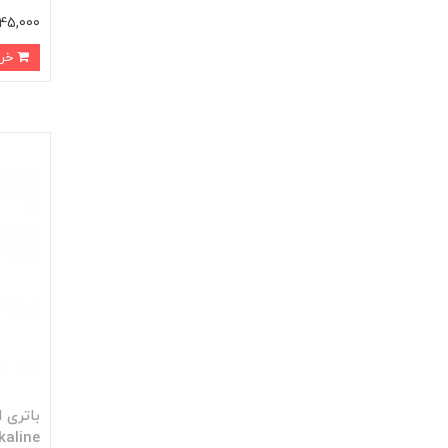
245,000 توم
خرید
kaline