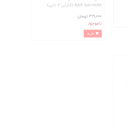
AAA 550mAh (کارتی 2 تایی)
319,000 تومان
ناموجود
خرید