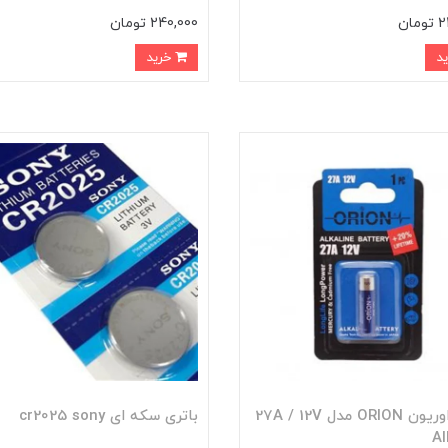
ان
240,000 تومان
خرید
ﺑﺎﺗﺮی ﺍﻭﺭﯾﻮﻥ ORION ﻣﺪﻝ 27A / 12V
باتری سکه ای cr2025 sony
Al