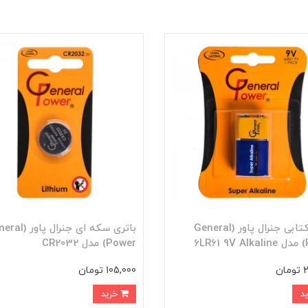
باتری کتابی جنرال پاور (General
باتری سکه ای جنرال پ
6L
Power) مدل CR2032
ن
105,000 تومان
خرید