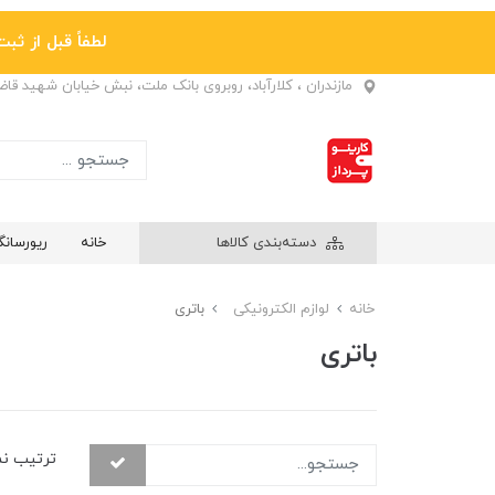
لطفاً قبل از ثبت نها
مازندران ، کلارآباد، روبروی بانک ملت، نبش خیابان شهید قا
دسته‌بندی کالاها
خانه
ریورسان
خانه
لوازم الکترونیکی
باتری
باتری
ترتیب ن