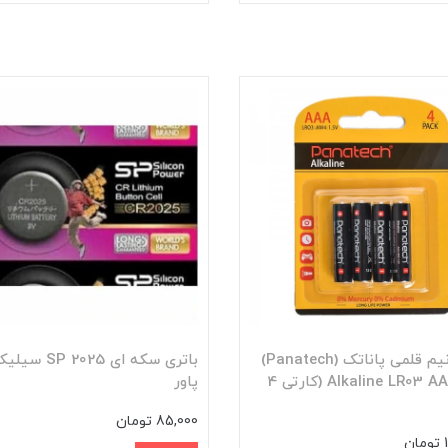
باتری نیم قلمی پاناتک (Panatech)
باتری سکه ای 2025 SP
مدل Alkaline LR03 AAA (کارتی 4
پاور
85,000 تومان
ن