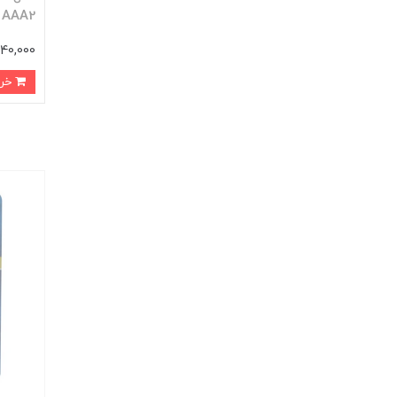
AAA2 (کارتی 2 تایی)
140,000 توما
خرید