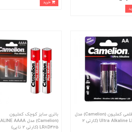
خرید
باتری قلمی کملیون (Camelion) مدل
باتری سایز کوچک کملیون
Ultra Alkaline LR6 AA (کارتی 2
(Camelion) مدل NE AAAA
LR8D425 (کارتی 2 تایی)