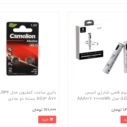
نیم قلمی شارژی لنیس
باتری ساعت کملیون مدل 44
AG13 A76 بسته دو عددی
ومان
170,000 تومان
خرید