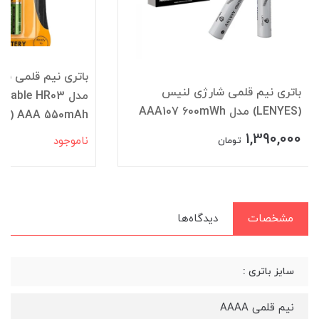
باتری نیم قلمی شارژی جنرال پاور
R03P2B/97
مدل Ni-MH Rechargeable HR03
AAA (کارتی 2 تایی)
AAA 550mAh (کارتی 2 تایی)
255,000
ناموجود
مشخصات
دیدگاه‌ها
سایز باتری :
نیم قلمی AAAA