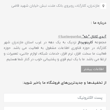
مازندران، کلارآباد، روبروی بانک ملت، نبش خیابان شهید قاضی
درباره ما :
karinopardaz@
آیدی کانال "بله"
مجموعه
کارینوپرداز
نزدیک به یک دهه در غرب استان مازندران شهر
کلارآباد در حوزه فناوری اطلاعات مشغول به فعالیت می باشد. حوزه
فعالیت ما سخت افزار، نرم افزار، خدمات شبکه، لوازم جانبی، تعمیرات و
ارتقا می باشد. ما با یک تیم قوی و پشتیبانی خوب در کنار شما هستیم.
اطلاعات بیشتر
از تخفیف‌ها و جدیدترین‌های فروشگاه ما باخبر شوید: