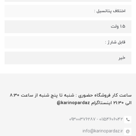
اختلاف پتانسیل :
1.5 ولت
قابل شارژ :
خیر
ساعت کار فروشگاه حضوری : شنبه تا پنج شنبه از ساعت 8:30
الی 21:30 اینستاگرام karinopardaz@
01154606042 - 09300376287
info@karinopardaz.ir