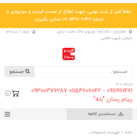
لطفاً قبل از ثبت نهایی، جهت اطلاع از صحت قیمت و موجودی با
شماره 6042 5460 011 تماس بگیرید.
مازندران ، کلارآباد، روبروی بانک ملت، نبش
ورود
|
ثبت‌نام
خیابان شهید قاضی
جستجو
ارتباط با ما
09111961461 - 01154606042 09300376287
0
پیام رسان "بله"
دسته‌بندی کالاها
خانه
فهرست محصولات