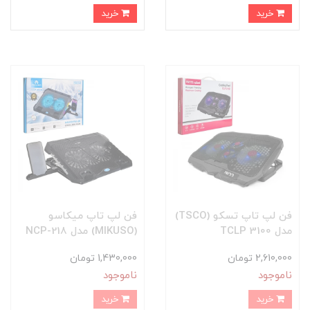
خرید
خرید
فن لپ تاپ تسکو (TSCO)
فن لپ تاپ میکاسو
مدل TCLP 3100
(MIKUSO) مدل NCP-218
2,610,000 تومان
1,430,000 تومان
ناموجود
ناموجود
خرید
خرید