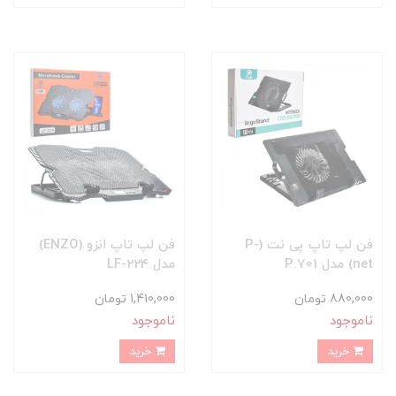
فن لپ تاپ پی نت (P-
فن لپ تاپ انزو (ENZO)
net) مدل P.701
مدل LF-224
880,000 تومان
1,410,000 تومان
ناموجود
ناموجود
خرید
خرید