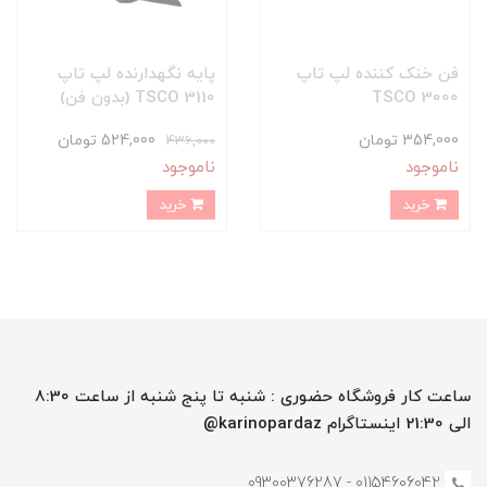
فن خنک کننده لپ تاپ
پایه نگهدارنده لپ تاپ
TSCO 3000
TSCO 3110 (بدون فن)
354,000 تومان
524,000 تومان
436,000
ناموجود
ناموجود
خرید
خرید
ساعت کار فروشگاه حضوری : شنبه تا پنج شنبه از ساعت 8:30
الی 21:30 اینستاگرام karinopardaz@
01154606042 - 09300376287