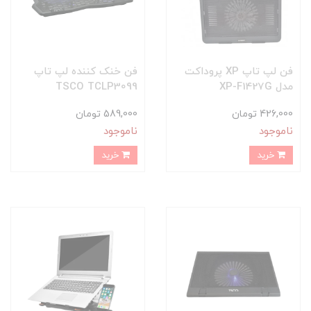
فن لپ تاپ XP پروداکت
فن خنک کننده لپ تاپ
مدل XP-F1427G
TSCO TCLP3099
426,000 تومان
589,000 تومان
ناموجود
ناموجود
خرید
خرید