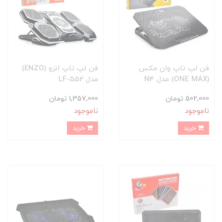
فن لپ تاپ وان مکس
فن لپ تاپ انزو (ENZO)
(ONE MAX) مدل N4
مدل LF-552
502,000 تومان
1,357,000 تومان
ناموجود
ناموجود
خرید
خرید