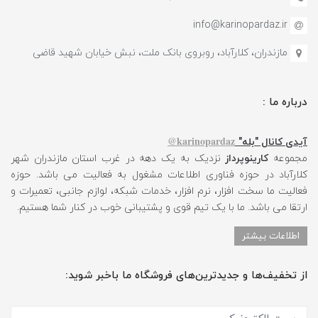
info@karinopardaz.ir
مازندران، کلارآباد، روبروی بانک ملت، نبش خیابان شهید قاضی
درباره ما :
karinopardaz@
آیدی کانال "بله"
مجموعه
کارینوپرداز
نزدیک به یک دهه در غرب استان مازندران شهر
کلارآباد در حوزه فناوری اطلاعات مشغول به فعالیت می باشد. حوزه
فعالیت ما سخت افزار، نرم افزار، خدمات شبکه، لوازم جانبی، تعمیرات و
ارتقا می باشد. ما با یک تیم قوی و پشتیبانی خوب در کنار شما هستیم.
اطلاعات بیشتر
از تخفیف‌ها و جدیدترین‌های فروشگاه ما باخبر شوید: