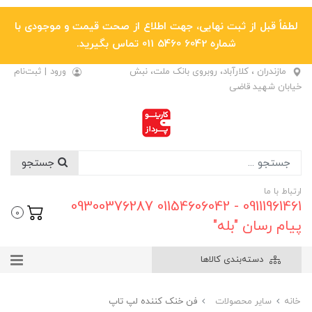
لطفاً قبل از ثبت نهایی، جهت اطلاع از صحت قیمت و موجودی با
شماره 6042 5460 011 تماس بگیرید.
مازندران ، کلارآباد، روبروی بانک ملت، نبش
ورود
|
ثبت‌نام
خیابان شهید قاضی
جستجو
ارتباط با ما
09111961461 - 01154606042 09300376287
0
پیام رسان "بله"
دسته‌بندی کالاها
خانه
سایر محصولات
فن خنک کننده لپ تاپ