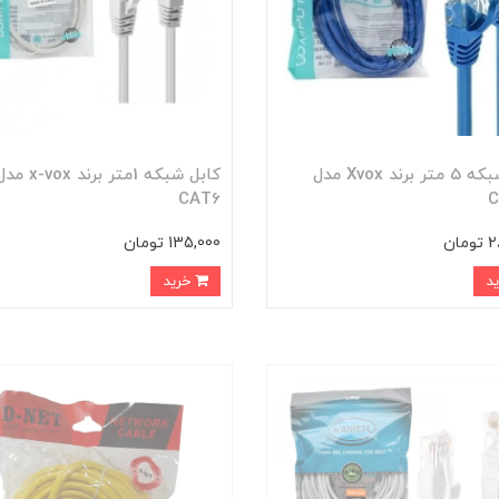
کابل شبکه 5 متر برند Xvox مدل
کابل شبکه 1متر برند x-vox 
CAT6
C
ان
135,000 تومان
خرید