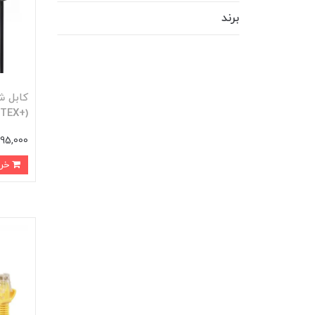
برند
(+DETEX) طول 2 متر کد 10054
195,000 توما
خرید