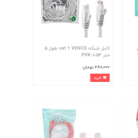
مدل
کابل شبکه cat 6 VENOS طول 5
متر PVK-854
280,000 تومان
خرید