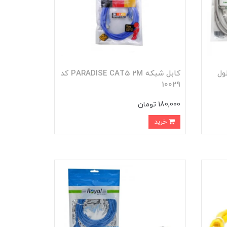
p-n مدل CAT6 طول
کابل شبکه PARADISE CAT5 2M کد
10029
180,000 تومان
خرید