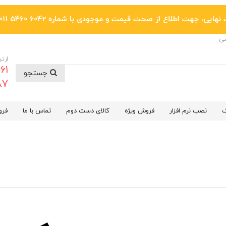
یی، جهت اطلاع از صحت قیمت و موجودی با شماره 6042 5460 011 تماس بگیرید.
ضی
ارتب
جستجو
6287
گ
نصب نرم افزار
فروش ویژه
کالای دست دوم
تماس با ما
فرو