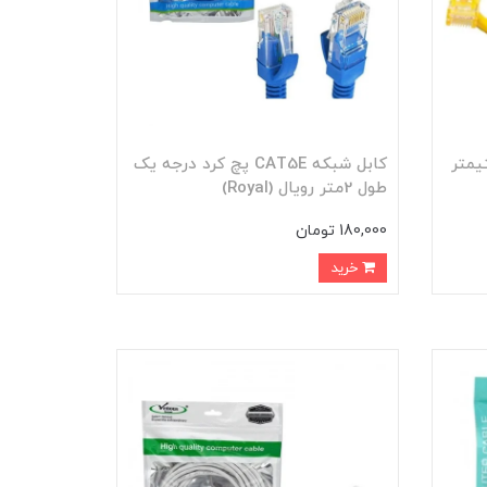
طول 30 سانتیمتر
کابل شبکه CAT5E پچ کرد درجه یک
طول 2متر رویال (Royal)
180,000 تومان
خرید