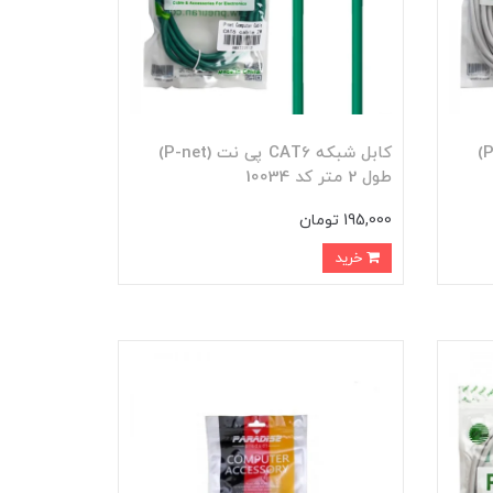
کابل شبکه CAT6 پی نت (P-net)
کابل شبکه CAT6 پی نت (P-net)
طول 2 متر کد 10034
195,000 تومان
خرید