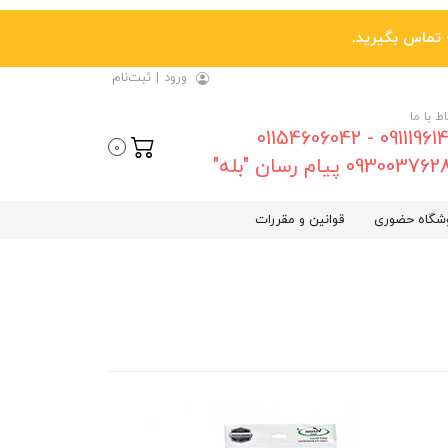
ورود
|
ثبت‌نام
اط با ما
09111961461 - 01154606042
0
0930037 پیام رسان "بله"
شگاه حضوری
قوانین و مقررات