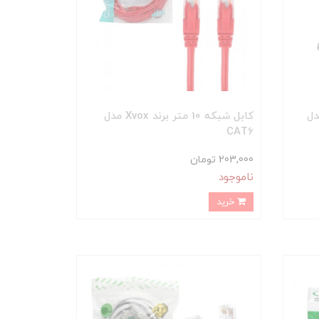
ر برند D-Net مدل
کابل شبکه 10 متر برند Xvox مدل
CAT6
203,000 تومان
ناموجود
خرید