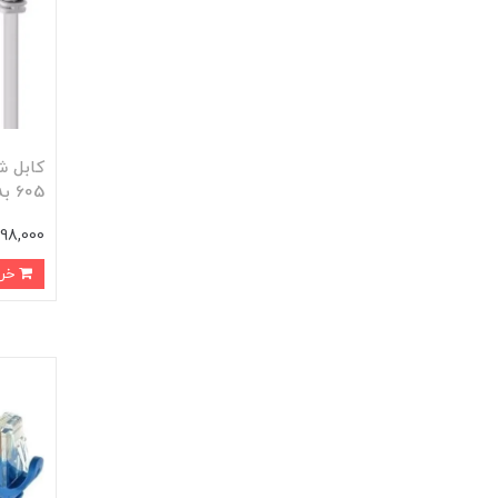
605 به طول ۵۰ سانتیمتر
98,000 تومان
خرید