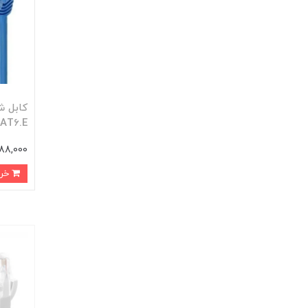
AT6.E
288,000 توم
خرید