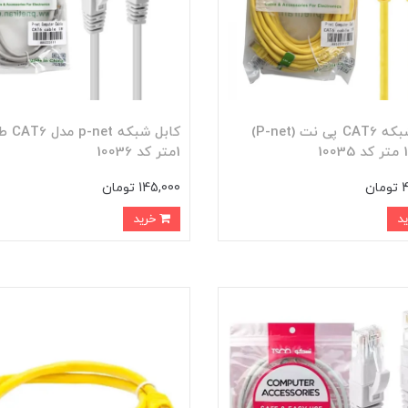
کابل شبکه CAT6 پی نت (P-net)
کابل شبکه et
1متر کد 10036
ن
145,000 تومان
خرید