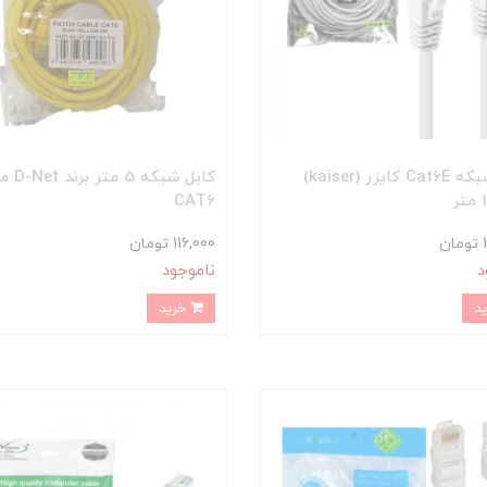
کابل شبکه Cat6E کایزر (kaiser)
کابل شبکه 5 مت
CAT6
ن
116,000 تومان
د
ناموجود
خرید