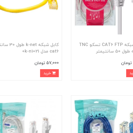
کابل شبکه CAT6 FTP تسکو TNC
کابل شبکه k-net 
cat6 مدل 0k-n1021
57,000 تومان
خرید