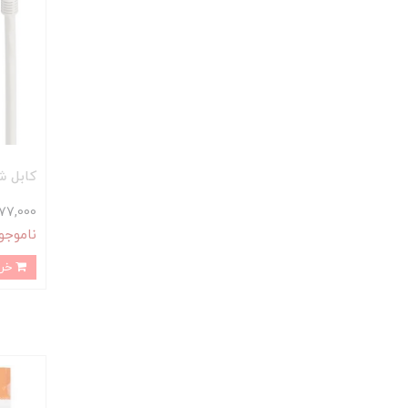
کابل شبکه e 3m
77,000 تومان
ناموجو
خرید