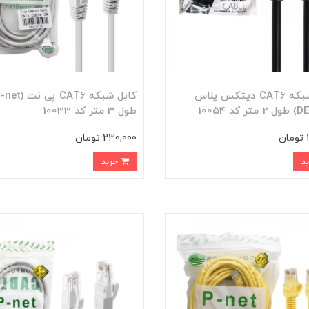
کابل شبکه CAT6 دیتکس پلاس
طول 3 متر کد 10033
ن
230,000 تومان
خرید