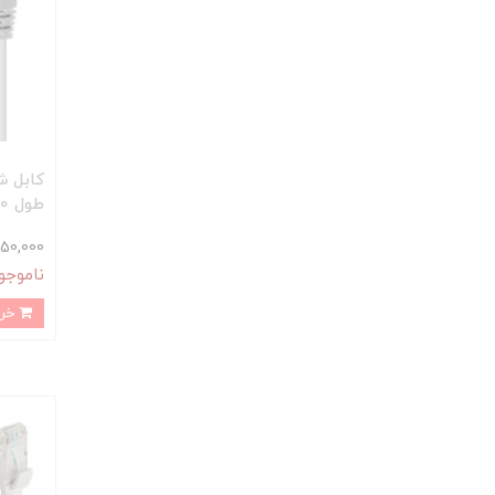
طول 10 متر
150,000 توما
ناموجو
خرید