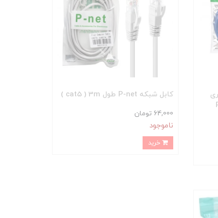
 کورد 2 متری
کابل شبکه P-net طول cat5 ) 3m )
64,000 تومان
ناموجود
خرید