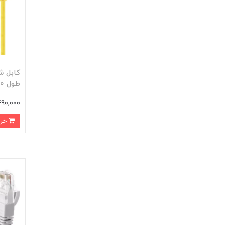
طول 10 متر کد 10035
490,000 توما
خرید