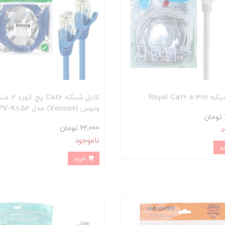
Royal Cat6 
کابل شبکه Cat6 پچ
ونوس (Venous) مدل PV-K852
62,000 تومان
د
ناموجود
خرید