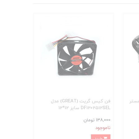
کولر مستر
فن کیس گریت (GREAT) مدل
DF1202512SEL سایز 12*12
138,000 تومان
ناموجود
خرید