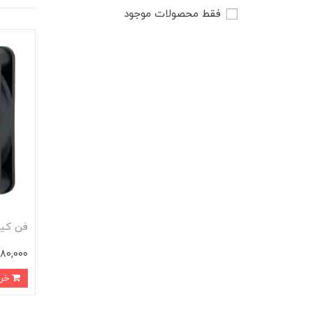
فقط محصولات موجود
فن کیس 6*6 کایز
180,000 توما
خرید