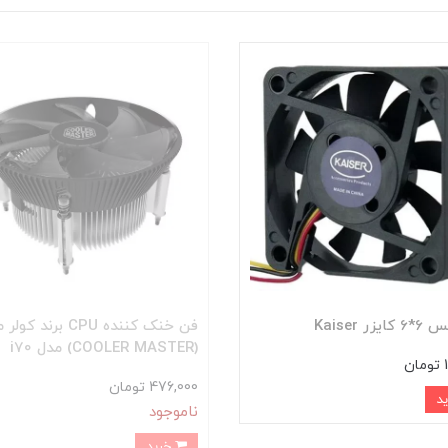
ر Kaiser
فن خنک کننده CPU برند 
(COOLER MASTER) مدل i70
ن
476,000 تومان
ناموجود
خرید