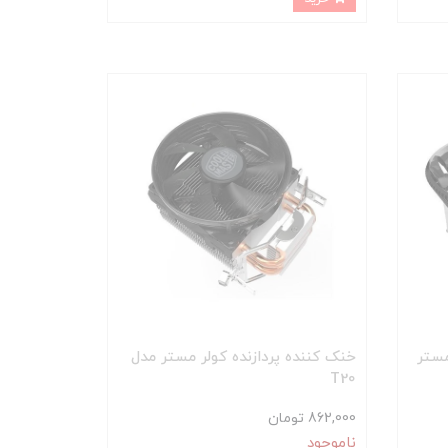
کولر مستر
خنک کننده پردازنده کولر مستر مدل
T20
862,000 تومان
ناموجود