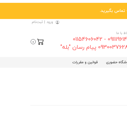
ورود
|
ثبت‌نام
اط با ما
09111961461 - 01154606042
0
0930037 پیام رسان "بله"
شگاه حضوری
قوانین و مقررات