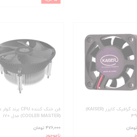
فن کارت گرافیک کایزر (KAISER)
فن خنک کننده CPU برند 
(COOLER MASTER) مدل i70
476,000 تومان
د
ناموجود