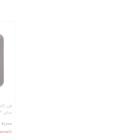
سایز 4*4
61,000 تومان
ناموجو