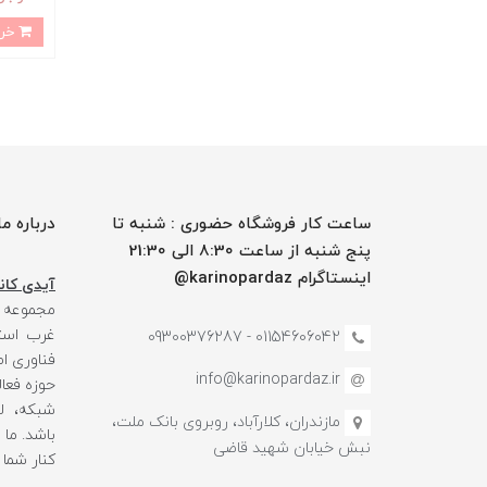
خرید
ساعت کار فروشگاه حضوری : شنبه تا
درباره ما
پنج شنبه از ساعت 8:30 الی 21:30
اینستاگرام karinopardaz@
آیدی کانا
مجموعه
غرب استا
01154606042 - 09300376287
فناوری ا
info@karinopardaz.ir
حوزه فعال
شبکه، لو
مازندران، کلارآباد، روبروی بانک ملت،
باشد. ما
نبش خیابان شهید قاضی
کنار شما