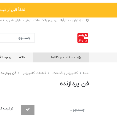
لطفاً قبل از ثبت نها
مازندران ، کلارآباد، روبروی بانک ملت، نبش خیابان شهید قا
دسته‌بندی کالاها
خانه
ریورسان
خانه
کامپیوتر و قطعات
قطعات کامپیوتر
فن پردازنده
فن پردازنده
ترتیب ن