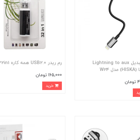
کابل تبدیل Lightning to aux
رم ریدر USB2.0 همه کاره 32in1
ل W24
165,000 تومان
ان
خرید