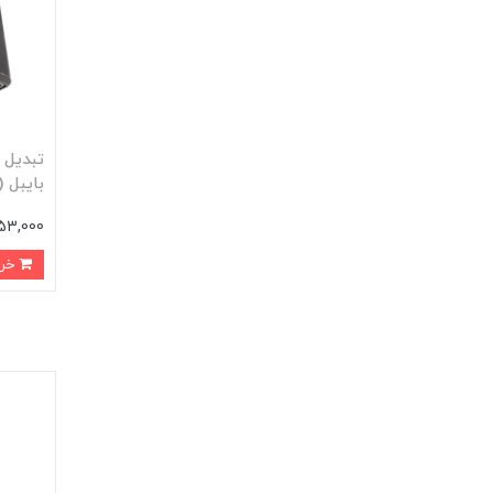
بایبل (BAYBEL) مدل OT-03
353,000 تو
خرید