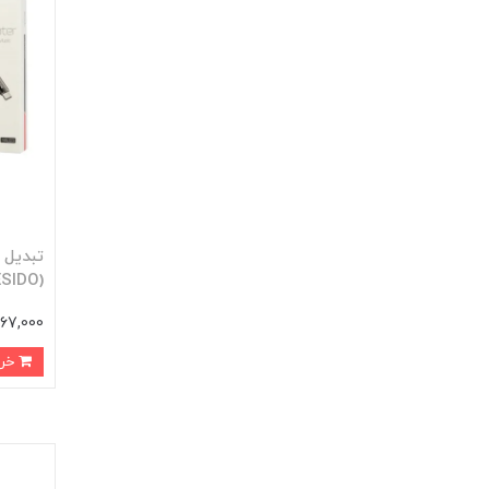
(YESIDO) مدل YAU23
567,000 توم
خرید