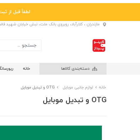
لطفاً قبل از ثبت نها
مازندران ، کلارآباد، روبروی بانک ملت، نبش خیابان شهید قا
دسته‌بندی کالاها
خانه
ریورسان
خانه
لوازم جانبی موبایل
OTG و تبدیل موبایل
OTG و تبدیل موبایل