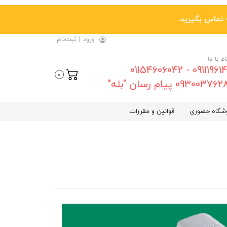
ورود
|
ثبت‌نام
اط با ما
09111961461 - 01154606042
0
0930037 پیام رسان "بله"
شگاه حضوری
قوانین و مقررات