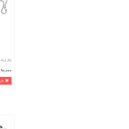
رم ریدر تک کا
90,000 تومان
خرید