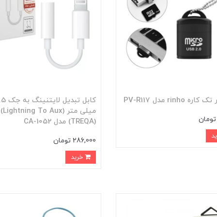
ره rinho مدل PV-R117
کابل تبدیل لایت
میلی م
(TREQA) مدل CA-1052
286,000 تومان
خرید