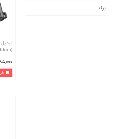
برند
(Earldom) مدل ET-OT108C
285,000 توم
خرید