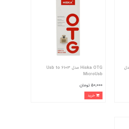
کو مدل
Hiska OTG مدل 6103 Usb to
MicroUsb
50,000 تومان
خرید