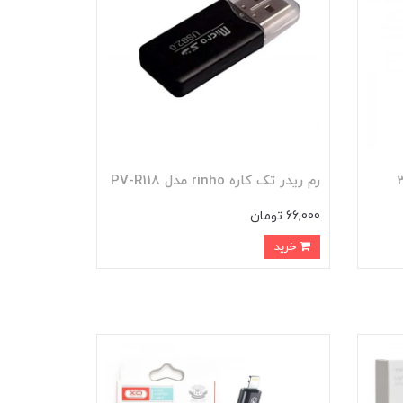
رم ریدر تک کاره rinho مدل PV-R118
66,000 تومان
خرید