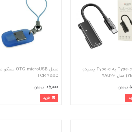
تبدیل Type-c به Type-c یسیدو
مبدل OTG microUSB تس
TCR 955C
ان
105,000 تومان
خرید