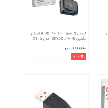
 پی
تبدیل (USB 3.0 To Type-C) اسکای
دلفین (SKYDOLPHIN) مدل OT05
200,000 تومان
خرید