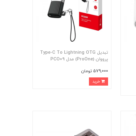
تبدیل Type-C To Lightning OTG
پرووان (ProOne) مدل PCO09
579,000 تومان
خرید