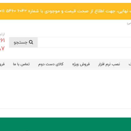
یی، جهت اطلاع از صحت قیمت و موجودی با شماره 6042 5460 011 تماس بگیرید.
ضی
ارتب
جستجو
6287
گ
نصب نرم افزار
فروش ویژه
کالای دست دوم
تماس با ما
فرو