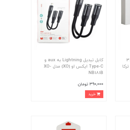
نینگ به جک 3.5
کابل تبدیل Lightning به aux و
تر (Lightning To Aux) ترکا
Type-C ایکس او (XO) مدل XO-
NB181B
390,000 تومان
خرید