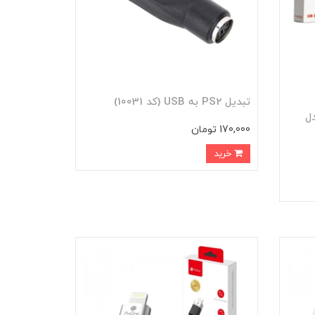
تبدیل PS2 به USB (کد 10031)
Earldom) مدل
170,000 تومان
خرید