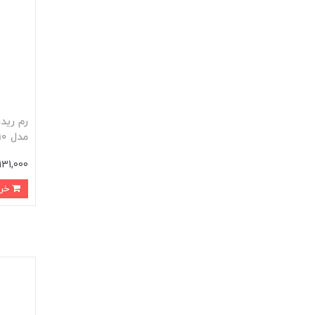
مدل USB-10
131,000 تومان
خرید