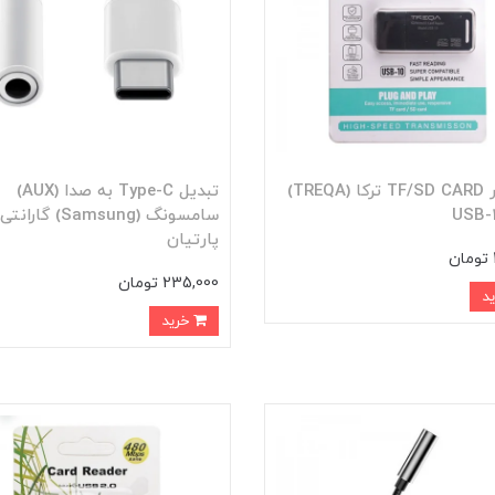
رم ریدر TF/SD CARD ترکا (TREQA)
تبدیل Type-C به صدا (AUX)
سامسونگ (Samsung) گارانتی
پارتیان
235,000 تومان
خرید