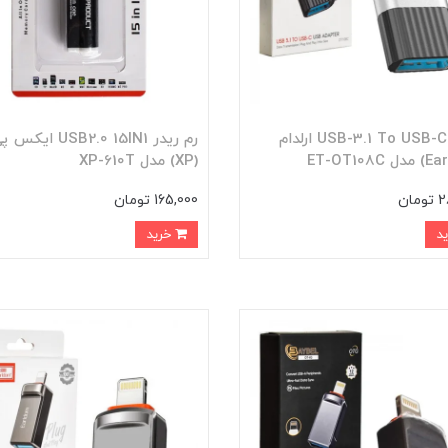
تبدیل USB-3.1 To USB-C ارلدام
رم ریدر USB2.0 15IN1 ایکس
(XP) مدل XP-610T
ان
165,000 تومان
خرید