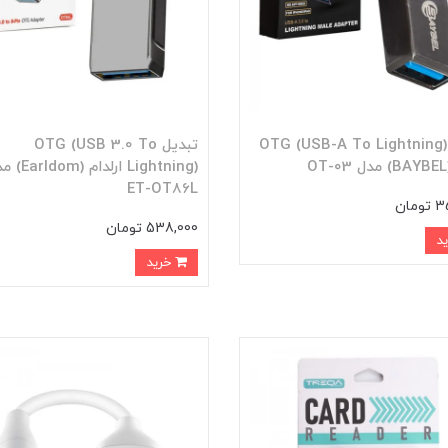
تبدیل OTG (USB-A To Lightning)
تبدیل OTG (USB 3.0 To
Lightning) ارلدام (
ET-OT86L
مان
538,000 تومان
خرید