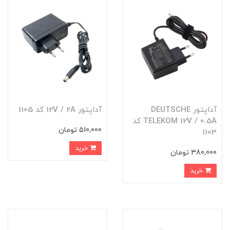
آداپتور DEUTSCHE
آداپتور 12V / 2A کد 1105
TELEKOM 12V / 0.5A کد
510,000 تومان
1103
خرید
380,000 تومان
خرید