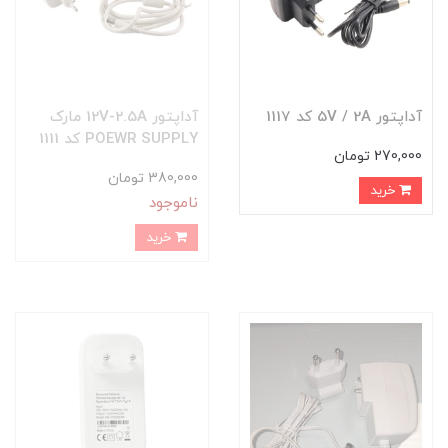
آداپتور 5V / 2A کد 1117
آداپتور 12V-2.5A مارک
POEWR SUPPLY کد 1111
270,000 تومان
380,000 تومان
خرید
ناموجود
خرید