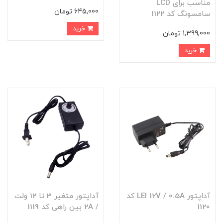
مناسب برای LCD
645,000 تومان
سامسونگ کد 1122
خرید
1,399,000 تومان
خرید
آداپتور LEI 12V / 0.5A کد
آداپتور متغیر 3 تا 12 ولت
1120
/ 2A بین راهی کد 1119