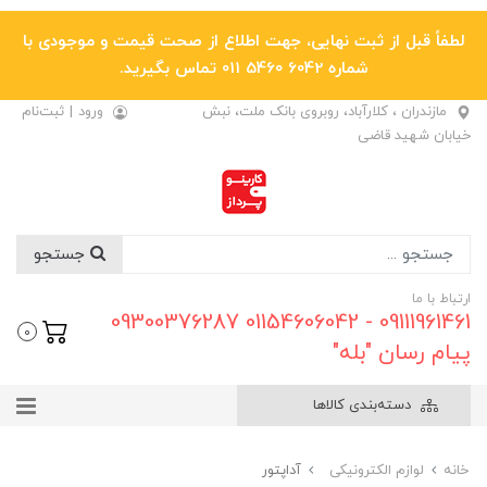
لطفاً قبل از ثبت نهایی، جهت اطلاع از صحت قیمت و موجودی با
شماره 6042 5460 011 تماس بگیرید.
مازندران ، کلارآباد، روبروی بانک ملت، نبش
ورود
|
ثبت‌نام
خیابان شهید قاضی
جستجو
ارتباط با ما
09111961461 - 01154606042 09300376287
0
پیام رسان "بله"
دسته‌بندی کالاها
خانه
لوازم الکترونیکی
آداپتور