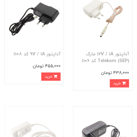
آداپتور 12V / 1A مارک
آداپتور 9V / 1A کد 1108
Telekom (SEP) کد 1106
455,000 تومان
438,000 تومان
خرید
خرید