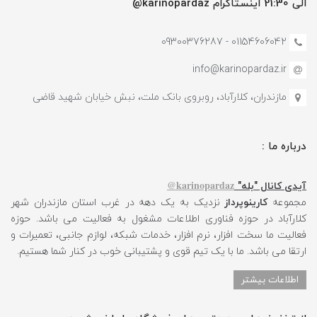
الی 21:30 اینستاگرام karinopardaz@
01154606042 - 09300376287
info@karinopardaz.ir
مازندران، کلارآباد، روبروی بانک ملت، نبش خیابان شهید قاضی
درباره ما :
karinopardaz@
آیدی کانال "بله"
مجموعه
کارینوپرداز
نزدیک به یک دهه در غرب استان مازندران شهر
کلارآباد در حوزه فناوری اطلاعات مشغول به فعالیت می باشد. حوزه
فعالیت ما سخت افزار، نرم افزار، خدمات شبکه، لوازم جانبی، تعمیرات و
ارتقا می باشد. ما با یک تیم قوی و پشتیبانی خوب در کنار شما هستیم.
اطلاعات بیشتر