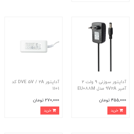
آداپتور سوزنی 9 ولت 2
آداپتور DVE 5V / 2A کد
آمپر 9V2A مدل EU088M
1101
455,000 تومان
270,000 تومان
خرید
خرید