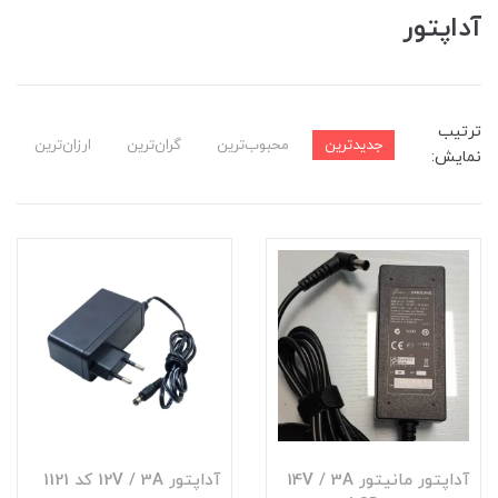
آداپتور
ترتیب
جدیدترین
محبوب‌ترین
گران‌ترین
ارزان‌ترین
نمایش:
آداپتور مانیتور 14V / 3A
آداپتور 12V / 3A کد 1121