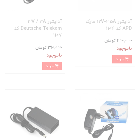
آداپتور 12V-2.5A مارک
آداپتور 12V / 3A
APD کد 1104
Deutsche Telekom کد
1107
240,000 تومان
310,000 تومان
ناموجود
ناموجود
خرید
خرید