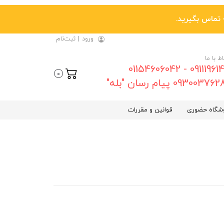
ورود
|
ثبت‌نام
اط با ما
09111961461 - 01154606042
0
0930037 پیام رسان "بله"
شگاه حضوری
قوانین و مقررات