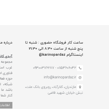
ساعت کار فروشگاه حضوری : شنبه تا
درباره ما
پنج شنبه از ساعت 8:30 الی 21:30
اینستاگرام karinopardaz@
آیدی کانا
مجموعه
غرب استا
01154606042 - 09300376287
فناوری ا
info@karinopardaz.ir
حوزه فعال
شبکه، لو
مازندران، کلارآباد، روبروی بانک ملت،
باشد. ما
نبش خیابان شهید قاضی
کنار شما
اطلاعات