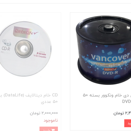
دی وی دی خام ونکوور بسته 50
CD خام دیتال
50 عددی
تومان
2,000,000 تومان
ناموجود
خرید