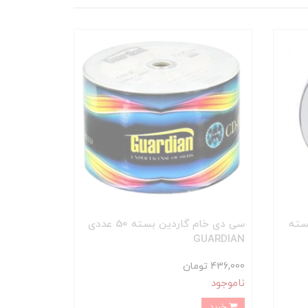
ایف (DataLife) بسته
سی دی خام گاردین بسته 50 عددی
GUARDIAN
436,000 تومان
ناموجود
خرید