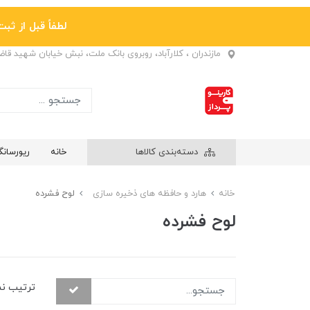
لطفاً قبل از ثبت نها
مازندران ، کلارآباد، روبروی بانک ملت، نبش خیابان شهید قا
دسته‌بندی کالاها
خانه
ریورسان
خانه
هارد و حافظه های ذخیره سازی
لوح فشرده
لوح فشرده
ترتیب ن