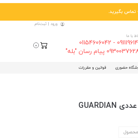
ورود
|
ثبت‌نام
اط با ما
09111961461 - 01154606042
0
0930037 پیام رسان "بله"
شگاه حضوری
قوانین و مقررات
محصول