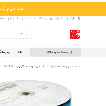
لطفاً قبل از ثبت نها
مازندران ، کلارآباد، روبروی بانک ملت، نبش خیابان شهید قا
دسته‌بندی کالاها
خانه
ریورسان
خانه
فهرست محصولات
سی دی خام گاردین بسته 50 عددی GUARDIAN