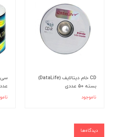
بسته
CD خام دیتالایف (DataLife)
بسته 50 عددی
عددی IAN
ناموجود
نامو
دیدگاه‌ها