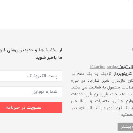
 :
از تخفیف‌ها و جدیدترین‌های فرو
ما باخبر شوید:
karinopardaz@
ل "بله"
کارینوپرداز
نزدیک به یک دهه در
ن مازندران شهر کلارآباد در حوزه
طلاعات مشغول به فعالیت می باشد.
یت ما سخت افزار، نرم افزار، خدمات
ازم جانبی، تعمیرات و ارتقا می
عضویت در خبرنامه
 با یک تیم قوی و پشتیبانی خوب در
 هستیم.
 بیشتر