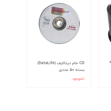
CD خام دیتالایف (DataLife)
بسته 50 عددی
عددی GUARDIAN
ناموجود
ناموجود