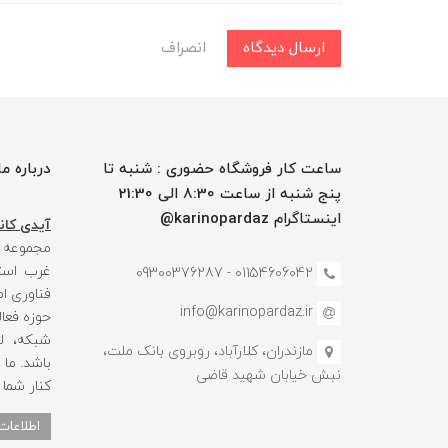
ارسال دیدگاه
انصراف
ساعت کار فروشگاه حضوری : شنبه تا
درباره ما
پنج شنبه از ساعت 8:30 الی 21:30
اینستاگرام karinopardaz@
آیدی کانا
مجموعه
غرب استا
01154606042 - 09300376287
فناوری ا
info@karinopardaz.ir
حوزه فعال
شبکه، لو
مازندران، کلارآباد، روبروی بانک ملت،
باشد. ما
نبش خیابان شهید قاضی
کنار شما
اطلاعات