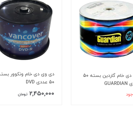
دی وی دی خام ونکوور بسته
سی دی خام گاردین بسته 50
50 عددی DVD
GUARD
2,450,000
جود
تومان