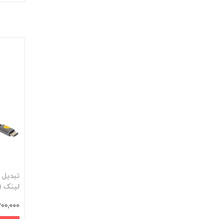
لینک (KLINK) مدل -8131
2,300,000 ت