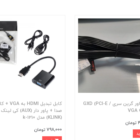
کابل پاور گرین سری GXD (PCI-E /
کابل تبدیل HDMI به A
VGA 
صدا + پاور دار (AUX) کی لینک
(KLINK) مدل k-1210
ن
798,000 تومان