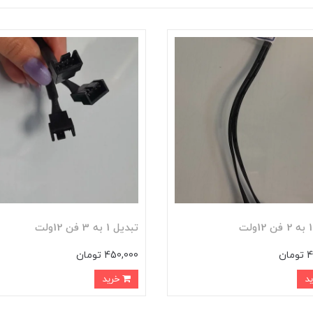
تبدیل 1 به 3 فن 12ولت
ان
450,000 تومان
خرید