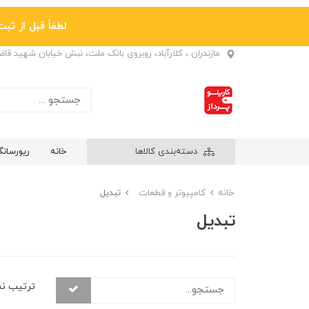
لطفاً قبل از ثبت نها
مازندران ، کلارآباد، روبروی بانک ملت، نبش خیابان شهید قا
دسته‌بندی کالاها
خانه
ریورسان
خانه
کامپیوتر و قطعات
تبدیل
تبدیل
ترتیب ن