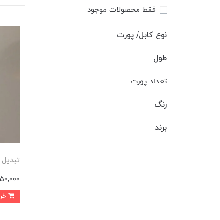
فقط محصولات موجود
نوع کابل/ پورت
طول
تعداد پورت
رنگ
برند
تبدیل 1 به 2 فن 12ولت
450,000 توم
خرید