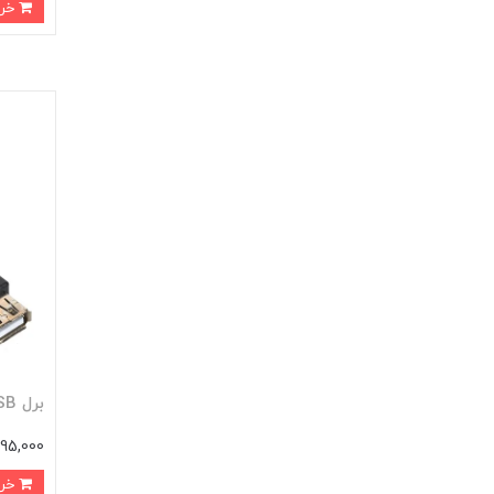
خرید
برل USB پی نت (P-net) مدل 10005
95,000 تومان
خرید