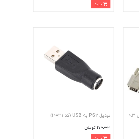
خرید
کابل VGA یک به دو V-net طول 0.3
تبدیل PS2 به USB (کد 10031)
170,000 تومان
خرید