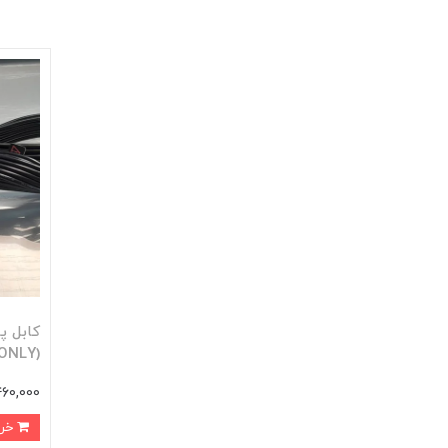
ONLY)
460,000 توما
خرید