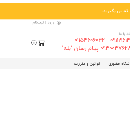
ورود
|
ثبت‌نام
اط با ما
09111961461 - 01154606042
0
0930037 پیام رسان "بله"
شگاه حضوری
قوانین و مقررات