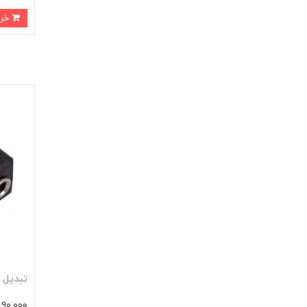
خرید
تبدیل ۱ به ۲ جک ۳.۵ میلی متری
90,000 تومان