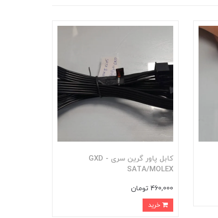
کابل پاور گرین سری GXD -
SATA/MOLEX
460,000 تومان
خرید