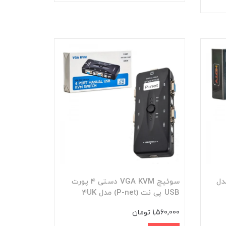
تری مدل
سوئیچ VGA KVM دستی 4 پورت
USB پی نت (P-net) مدل 4UK
1,560,000 تومان