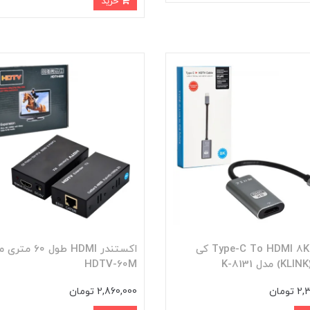
خرید
تبدیل Type-C To HDMI 8K کی
اکستندر HDMI طول 60 م
K
HDTV-60M
ومان
2,860,000 تومان