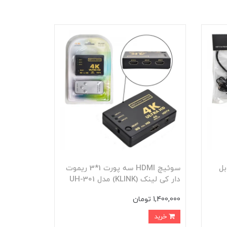
VG + کابل
سوئیچ HDMI سه پورت 1*3 ریموت
دار کی لینک (KLINK) مدل UH-301
1,400,000 تومان
خرید