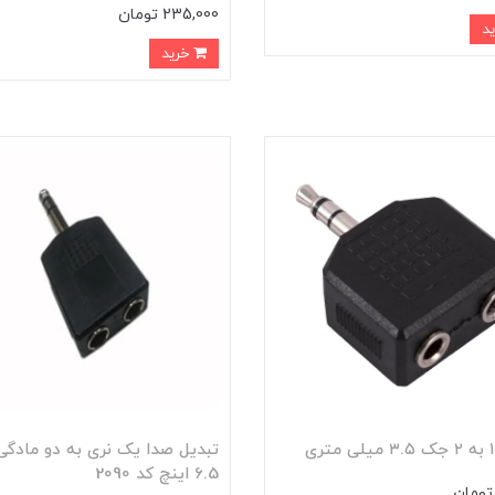
235,000 تومان
خرید
تبدیل صدا یک نری به دو مادگی
6.5 اینچ کد 2090