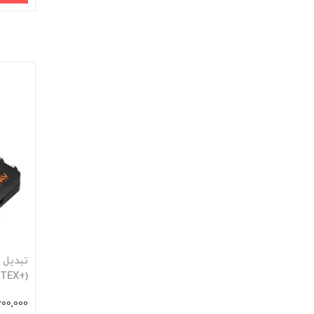
(+DETEX)
600,000 توما