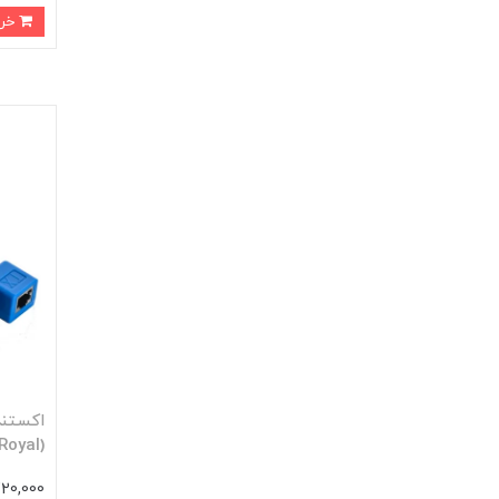
خرید
(Royal)
720,000 توم