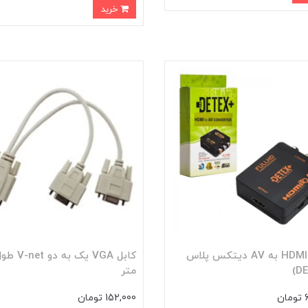
خرید
تبدیل HDMI به AV دیتکس پلاس
متر
ن
152,000 تومان