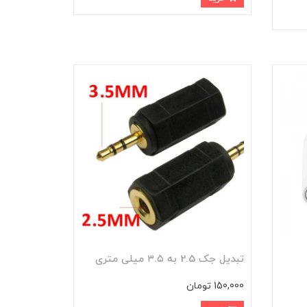
تبدیل جک 2.5 به ۳.۵ میلی متری
150,000 تومان