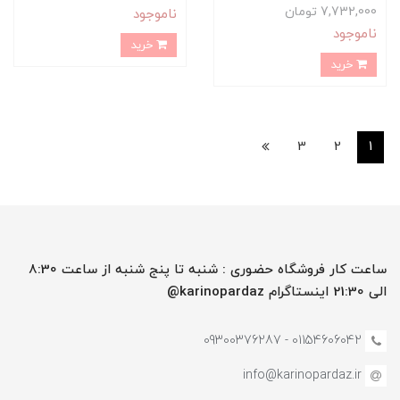
7,732,000 تومان
ناموجود
ناموجود
خرید
خرید
3
2
1
ساعت کار فروشگاه حضوری : شنبه تا پنج شنبه از ساعت 8:30
الی 21:30 اینستاگرام karinopardaz@
01154606042 - 09300376287
info@karinopardaz.ir