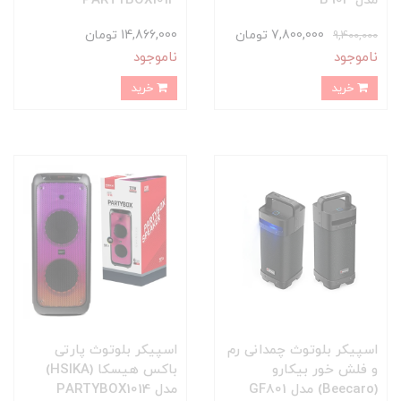
مدل B904
PARTYBOX1013
7,800,000 تومان
14,866,000 تومان
9,400,000
ناموجود
ناموجود
خرید
خرید
اسپیکر بلوتوث چمدانی رم
اسپیکر بلوتوث پارتی
و فلش خور بیکارو
باکس هیسکا (HSIKA)
(Beecaro) مدل GF801
مدل PARTYBOX1014