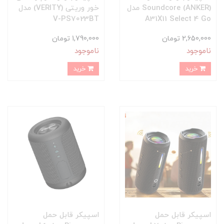
(ANKER) Soundcore مدل
خور وریتی (VERITY) مدل
V-PS7023BT
A31X11 Select 4 Go
2,650,000 تومان
1,790,000 تومان
ناموجود
ناموجود
خرید
خرید
اسپیکر قابل حمل
اسپیکر قابل حمل