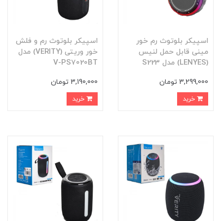
اسپیکر بلوتوث رم خور
اسپیکر بلوتوث رم و فلش
مینی قابل حمل لنیس
خور وریتی (VERITY) مدل
(LENYES) مدل S223
V-PS7020BT
3,299,000 تومان
3,190,000 تومان
خرید
خرید