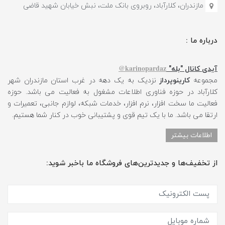
مازندران، کلارآباد، روبروی بانک ملت، نبش خیابان شهید قاضی
درباره ما :
karinopardaz@
آیدی کانال "بله"
مجموعه
کارینوپرداز
نزدیک به یک دهه در غرب استان مازندران شهر
کلارآباد در حوزه فناوری اطلاعات مشغول به فعالیت می باشد. حوزه
فعالیت ما سخت افزار، نرم افزار، خدمات شبکه، لوازم جانبی، تعمیرات و
ارتقا می باشد. ما با یک تیم قوی و پشتیبانی خوب در کنار شما هستیم.
اطلاعات بیشتر
از تخفیف‌ها و جدیدترین‌های فروشگاه ما باخبر شوید: