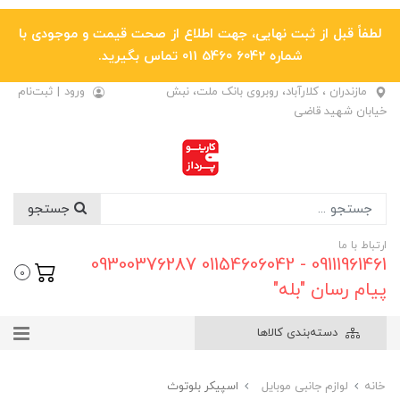
لطفاً قبل از ثبت نهایی، جهت اطلاع از صحت قیمت و موجودی با
شماره 6042 5460 011 تماس بگیرید.
مازندران ، کلارآباد، روبروی بانک ملت، نبش
ورود
|
ثبت‌نام
خیابان شهید قاضی
جستجو
ارتباط با ما
09111961461 - 01154606042 09300376287
0
پیام رسان "بله"
دسته‌بندی کالاها
خانه
لوازم جانبی موبایل
اسپیکر بلوتوث