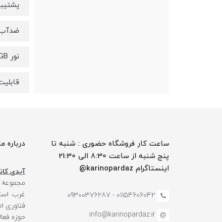
پشتیبا
ضدآب PX6
نور RGB
قابلیت
ساعت کار فروشگاه حضوری : شنبه تا
درباره ما
پنج شنبه از ساعت 8:30 الی 21:30
اینستاگرام karinopardaz@
آیدی کانا
مجموعه
غرب استا
01154606042 - 09300376287
فناوری ا
info@karinopardaz.ir
حوزه فعال