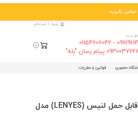
ورود
|
ثبت‌نام
اط با ما
09111961461 - 01154606042
0
0930037 پیام رسان "بله"
شگاه حضوری
قوانین و مقررات
اسپیکر بلوتوث رم خور مینی قابل حمل لنیس (LENYES) مدل