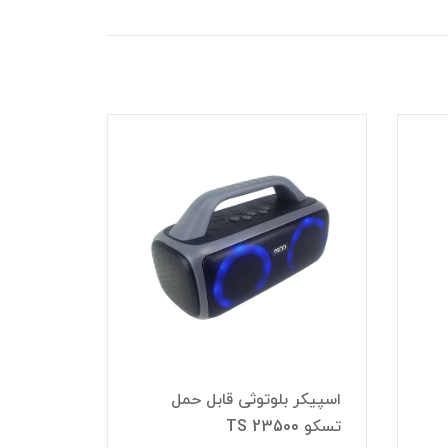
اسپیکر بلوتوثی قابل حمل
اسپیکر 
تسکو TS 23500
تسکو TS 23305