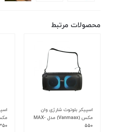
محصولات مرتبط
اسپیکر بلوتوث شارژی وان
اسپی
ل
مکس (Vanmaax) مدل MAX-
350
550