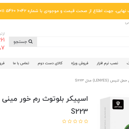
یی، جهت اطلاع از صحت قیمت و موجودی با شماره 6042 5460 011 تماس بگیرید.
ضی
ارتب
جستجو
6287
گ
نصب نرم افزار
فروش ویژه
کالای دست دوم
تماس با ما
فرو
(LENYES) مدل S223
S223