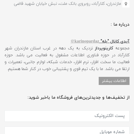
مازندران، کلارآباد، روبروی بانک ملت، نبش خیابان شهید قاضی
درباره ما :
karinopardaz@
آیدی کانال "بله"
مجموعه
کارینوپرداز
نزدیک به یک دهه در غرب استان مازندران شهر
کلارآباد در حوزه فناوری اطلاعات مشغول به فعالیت می باشد. حوزه
فعالیت ما سخت افزار، نرم افزار، خدمات شبکه، لوازم جانبی، تعمیرات و
ارتقا می باشد. ما با یک تیم قوی و پشتیبانی خوب در کنار شما هستیم.
اطلاعات بیشتر
از تخفیف‌ها و جدیدترین‌های فروشگاه ما باخبر شوید: