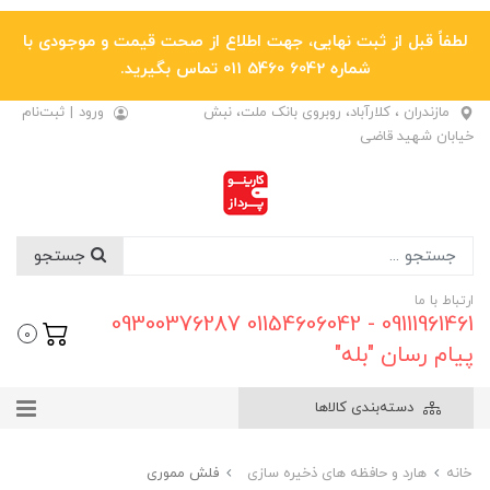
لطفاً قبل از ثبت نهایی، جهت اطلاع از صحت قیمت و موجودی با
شماره 6042 5460 011 تماس بگیرید.
مازندران ، کلارآباد، روبروی بانک ملت، نبش
ورود
|
ثبت‌نام
خیابان شهید قاضی
جستجو
ارتباط با ما
09111961461 - 01154606042 09300376287
0
پیام رسان "بله"
دسته‌بندی کالاها
خانه
هارد و حافظه های ذخیره سازی
فلش مموری