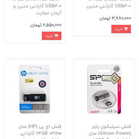
USB3.0 گارانتی متین
USB3.0 گارانتی متین و
آرمان تجارت
3,780,000 تومان
2,550,000 تومان
خرید
خرید
فلش سیلیکون پاور
فلش اچ پی (HP) مدل
(Silicon Power) مدل
64GB v212w گارانتی