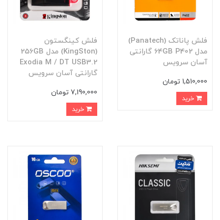
فلش پاناتک (Panatech)
فلش کینگستون
مدل 64GB P402 گارانتی
(KingSton) مدل 256GB
آسان سرویس
Exodia M / DT USB3.2
گارانتی آسان سرویس
1,510,000 تومان
7,190,000 تومان
خرید
خرید