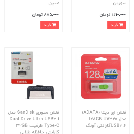
سورین
متین
1,610,000 تومان
885,000 تومان
خرید
خرید
فلش ای دیتا (ADATA)
فلش مموری SanDisk مدل
مدل 128GB UV320
Dual Drive Ultra USB3.1
USB3.2گارانتی آونگ
Type-C ظرفیت 32GB
گارانتی حافظه طلایی