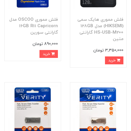
فلش مموری هایک سمی
فلش مموری OSCOO مدل
(HIKSEMI) مدل 128GB
16GB R11 Capricorn
HS-USB-M200 گارانتی
گارانتی سورین
متین
890,000 تومان
3,350,000 تومان
خرید
خرید