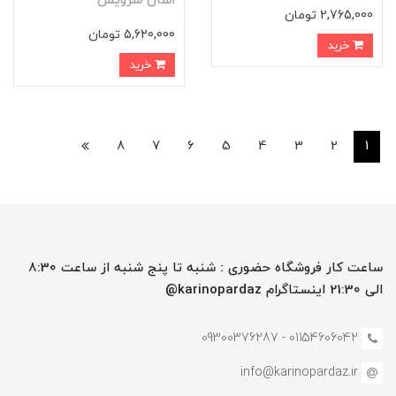
اسان سرویس
2,765,000 تومان
5,620,000 تومان
خرید
خرید
8
7
6
5
4
3
2
1
ساعت کار فروشگاه حضوری : شنبه تا پنج شنبه از ساعت 8:30
الی 21:30 اینستاگرام karinopardaz@
01154606042 - 09300376287
info@karinopardaz.ir