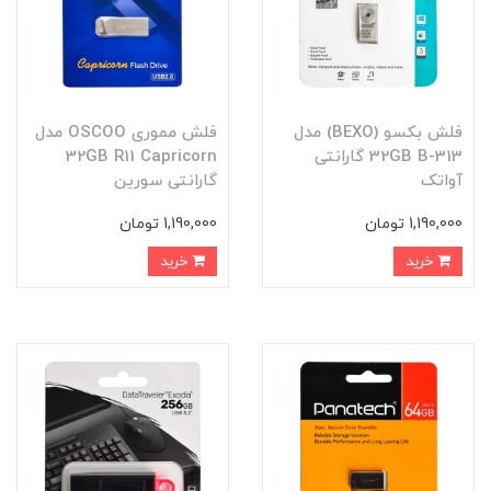
فلش بکسو (BEXO) مدل
فلش مموری OSCOO مدل
32GB B-313 گارانتی
32GB R11 Capricorn
آواتک
گارانتی سورین
1,190,000 تومان
1,190,000 تومان
خرید
خرید