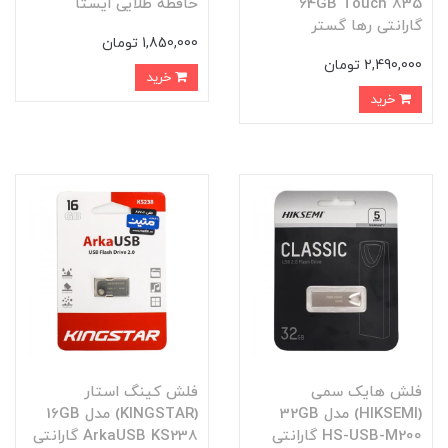
64GB Touch 835
حافظه طلایی ایستا
گارانتی رها گستر
1,850,000 تومان
2,490,000 تومان
خرید
خرید
فلش هایک سمی
فلش کینگ استار
(HIKSEMI) مدل 32GB
(KINGSTAR) مدل 16GB
HS-USB-M200 گارانتی
ArkaUSB KS238 گارانتی