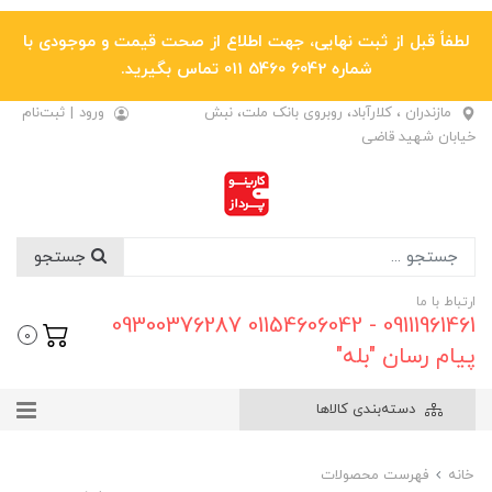
لطفاً قبل از ثبت نهایی، جهت اطلاع از صحت قیمت و موجودی با
شماره 6042 5460 011 تماس بگیرید.
مازندران ، کلارآباد، روبروی بانک ملت، نبش
ورود
|
ثبت‌نام
خیابان شهید قاضی
جستجو
ارتباط با ما
09111961461 - 01154606042 09300376287
0
پیام رسان "بله"
دسته‌بندی کالاها
خانه
فهرست محصولات