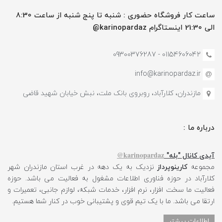
ساعت کار فروشگاه حضوری : شنبه تا پنج شنبه از ساعت 8:30
الی 21:30 اینستاگرام karinopardaz@
01154606042 - 09300376287
info@karinopardaz.ir
مازندران، کلارآباد، روبروی بانک ملت، نبش خیابان شهید قاضی
درباره ما :
karinopardaz@
آیدی کانال "بله"
مجموعه
کارینوپرداز
نزدیک به یک دهه در غرب استان مازندران شهر
کلارآباد در حوزه فناوری اطلاعات مشغول به فعالیت می باشد. حوزه
فعالیت ما سخت افزار، نرم افزار، خدمات شبکه، لوازم جانبی، تعمیرات و
ارتقا می باشد. ما با یک تیم قوی و پشتیبانی خوب در کنار شما هستیم.
اطلاعات بیشتر