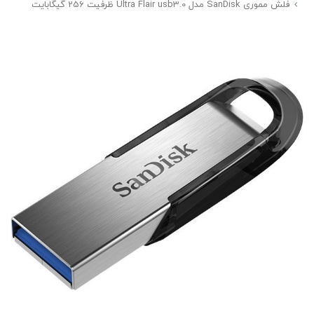
فلش مموری SanDisk مدل Ultra Flair usb3.0 ظرفیت 256 گیگابایت