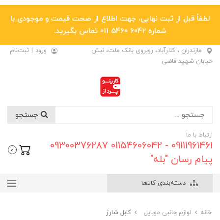
لطفاً قبل از ثبت نهایی، جهت اطلاع از صحت قیمت و موجودی با
شماره 6042 5460 011 تماس بگیرید.
مازندران ، کلارآباد، روبروی بانک ملت، نبش
ورود
|
ثبت‌نام
خیابان شهید قاضی
جستجو
ارتباط با ما
09111961461 - 01154606042 09300376287
0
پیام رسان "بله"
دسته‌بندی کالاها
خانه
لوازم جانبی موبایل
کابل شارژ