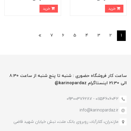
خرید
خرید
7
6
5
4
3
2
1
ساعت کار فروشگاه حضوری : شنبه تا پنج شنبه از ساعت 8:30
الی 21:30 اینستاگرام karinopardaz@
01154606042 - 09300376287
info@karinopardaz.ir
مازندران، کلارآباد، روبروی بانک ملت، نبش خیابان شهید قاضی