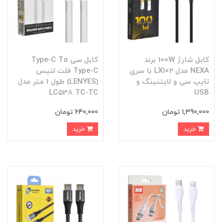
کابل شارژ 100W برند
کابل سی Type-C To
NEXA مدل LX102 با سری
Type-C فلت لنیس
تایپ سی و لایتنینگ و
(LENYES) طول 1 متر مدل
LC538 TC-TC
USB
1,390,000 تومان
640,000 تومان
خرید
خرید