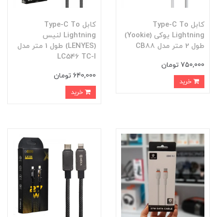
کابل Type-C To
کابل Type-C To
Lightning یوکی (Yookie)
Lightning لنیس
طول 2 متر مدل CB88
(LENYES) طول 1 متر مدل
LC546 TC-I
750,000 تومان
640,000 تومان
خرید
خرید