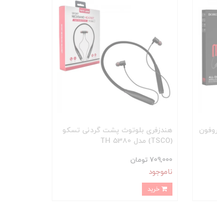
وفون
هندزفری بلوتوث پشت گردنی تسکو
(TSCO) مدل TH 5380
709,000 تومان
ناموجود
خرید