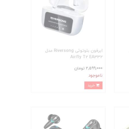
ایرفون بلوتوثی Riversong مدل
Airfly T2 EA332
2,599,000 تومان
ناموجود
خرید