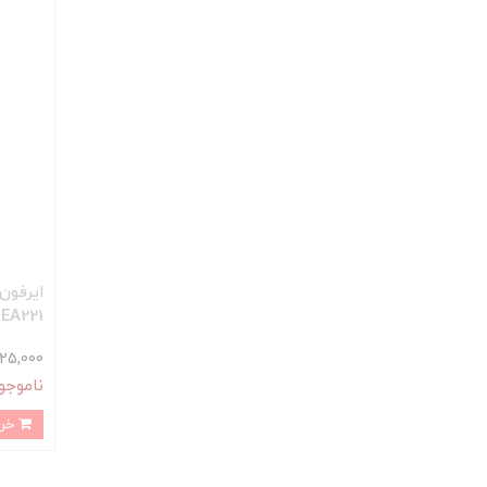
 EA221
1,525,000 ت
ناموجو
خرید