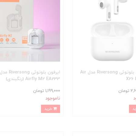
ایرفون بلوتوثی Riversong مدل Air
ایرفون بلوتوثی Riversong مدل
X26 
Airfly M2 EA233 (رنگبندی)
ومان
1,199,000 تومان
د
ناموجود
خرید