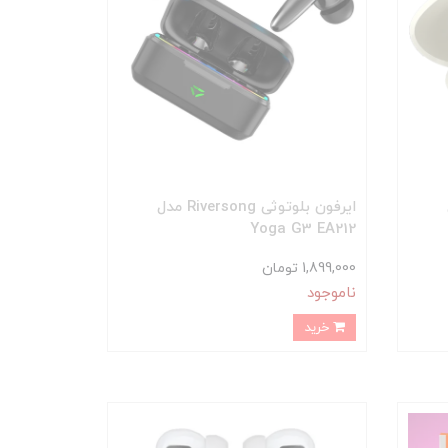
ایرفون بلوتوثی Riversong مدل
Yoga G3 EA212
1,899,000 تومان
ناموجود
خرید