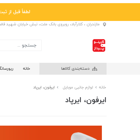
لطفاً قبل از ثبت نها
مازندران ، کلارآباد، روبروی بانک ملت، نبش خیابان شهید قا
دسته‌بندی کالاها
خانه
ریورسان
خانه
لوازم جانبی موبایل
ایرفون، ایرپاد
ایرفون، ایرپاد