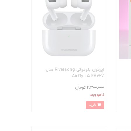
ایرفون بلوتوثی Riversong مدل
Airfly L5 EA267
2,300,000 تومان
ناموجود
خرید