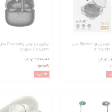
ایرفون بلوتوثی Riversong مدل
ایرفون بلوتوثی Riversong مدل
Utopia H5 EA271
Airfly M7
مان
3,400,000 تومان
د
ناموجود
خرید