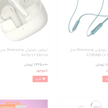
ایرفون بلوتوثی Riversong مدل
ایرفون بلوتوثی Riversong مدل
Airfly L9 EA275
STREAM L2 
مان
1,425,000 تومان
د
ناموجود
خرید