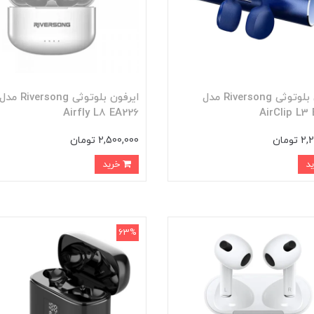
ایرفون بلوتوثی Riversong مدل
ایرفون بلوتوثی Riversong مدل
Airfly L8 EA226
AirClip L3
ومان
2,500,000 تومان
خرید
63%