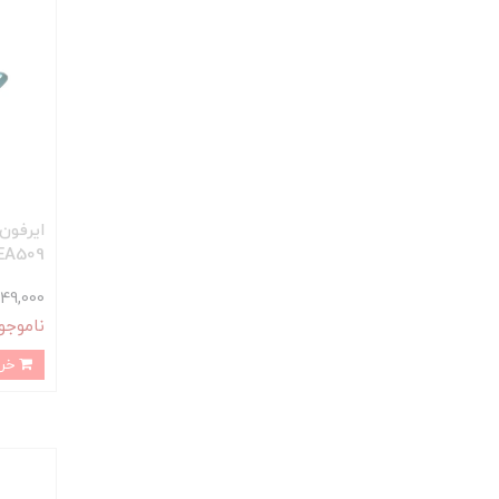
EA509
1,149,000 تو
ناموجو
خرید