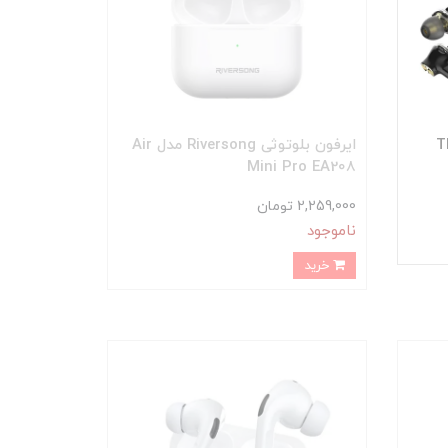
وثی TSCO مدل TH
ایرفون بلوتوثی Riversong مدل Air
Mini Pro EA208
2,259,000 تومان
ناموجود
خرید