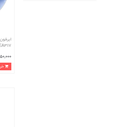
 EA317
2,250,000 ت
خرید