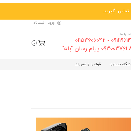
ورود
|
ثبت‌نام
اط با ما
09111961461 - 01154606042
0
0930037 پیام رسان "بله"
شگاه حضوری
قوانین و مقررات