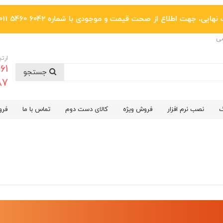
یی، جهت اطلاع از صحت قیمت و موجودی با شماره 6042 5460 011 تماس بگیرید.
ضی
ارتب
جستجو
6287
گ
نصب نرم افزار
فروش ویژه
کالای دست دوم
تماس با ما
فرو