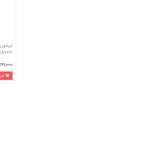
 EA227
1,999,000 تو
خرید