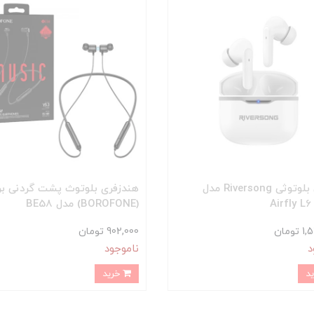
ایرفون بلوتوثی Riversong مدل
هندزفری بلوتوث پشت گردنی بر
Airfly L6
(BOROFONE) مدل BE58
ومان
902,000 تومان
د
ناموجود
خرید