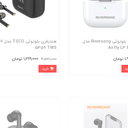
ایرفون بلوتوثی Riversong مدل
هندزفری بلوت
5359 TWS
Airfly L3
مان
1,699,000 تومان
4,520,000
خرید