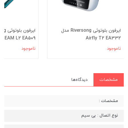
ایرفون بلوتوثی Riversong مدل
TREAM L2 EA509
Airfly T2 EA332
ناموجود
ناموجود
مشخصات
دیدگاه‌ها
مشخصات :
نوع اتصال : بی سیم