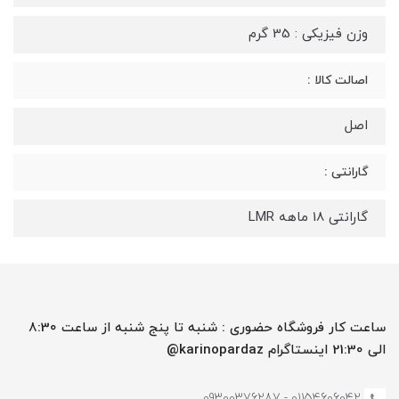
وزن فیزیکی : 35 گرم
اصالت کالا :
اصل
گارانتی :
گارانتی 18 ماهه LMR
ساعت کار فروشگاه حضوری : شنبه تا پنج شنبه از ساعت 8:30
الی 21:30 اینستاگرام karinopardaz@
01154606042 - 09300376287