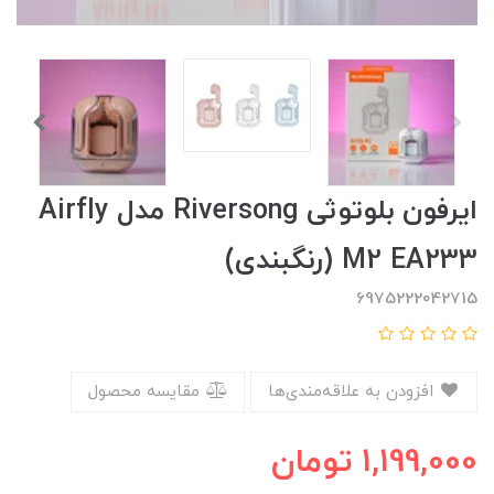
ایرفون بلوتوثی Riversong مدل Airfly
M2 EA233 (رنگبندی)
6975222042715
افزودن به علاقه‌مندی‌ها
مقایسه محصول
1,199,000
تومان