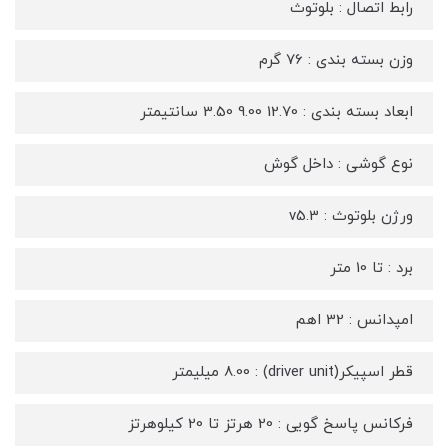
رابط اتصال : بلوتوث
وزن بسته بندی : 76 گرم
ابعاد بسته بندی : 12.70 9.00 3.50 سانتیمتر
نوع گوشی : داخل گوش
ورژن بلوتوث : v5.3
برد : تا 10 متر
امپدانس : 32 اهم
قطر اسپیکر(driver unit) : 8.00 میلیمتر
فرکانس پاسخ گویی : 20 هرتز تا 20 کیلوهرتز