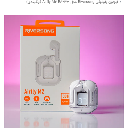
ایرفون بلوتوثی Riversong مدل Airfly M2 EA233 (رنگبندی)