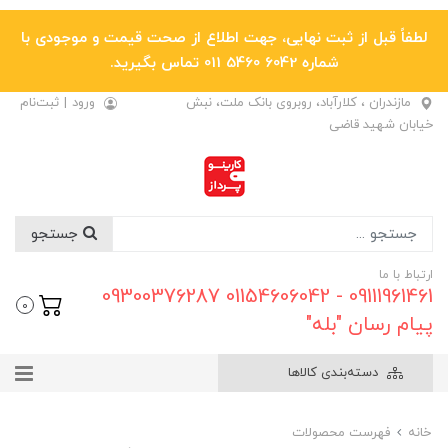
لطفاً قبل از ثبت نهایی، جهت اطلاع از صحت قیمت و موجودی با
شماره 6042 5460 011 تماس بگیرید.
مازندران ، کلارآباد، روبروی بانک ملت، نبش
ورود
|
ثبت‌نام
خیابان شهید قاضی
جستجو
ارتباط با ما
09111961461 - 01154606042 09300376287
0
پیام رسان "بله"
دسته‌بندی کالاها
خانه
فهرست محصولات