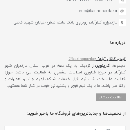
info@karinopardaz.ir
مازندران، کلارآباد، روبروی بانک ملت، نبش خیابان شهید قاضی
درباره ما :
karinopardaz@
آیدی کانال "بله"
مجموعه
کارینوپرداز
نزدیک به یک دهه در غرب استان مازندران شهر
کلارآباد در حوزه فناوری اطلاعات مشغول به فعالیت می باشد. حوزه
فعالیت ما سخت افزار، نرم افزار، خدمات شبکه، لوازم جانبی، تعمیرات و
ارتقا می باشد. ما با یک تیم قوی و پشتیبانی خوب در کنار شما هستیم.
اطلاعات بیشتر
از تخفیف‌ها و جدیدترین‌های فروشگاه ما باخبر شوید: