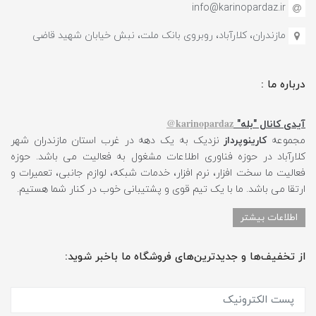
info@karinopardaz.ir
مازندران، کلارآباد، روبروی بانک ملت، نبش خیابان شهید قاضی
درباره ما :
karinopardaz@
آیدی کانال "بله"
مجموعه
کارینوپرداز
نزدیک به یک دهه در غرب استان مازندران شهر
کلارآباد در حوزه فناوری اطلاعات مشغول به فعالیت می باشد. حوزه
فعالیت ما سخت افزار، نرم افزار، خدمات شبکه، لوازم جانبی، تعمیرات و
ارتقا می باشد. ما با یک تیم قوی و پشتیبانی خوب در کنار شما هستیم.
اطلاعات بیشتر
از تخفیف‌ها و جدیدترین‌های فروشگاه ما باخبر شوید: