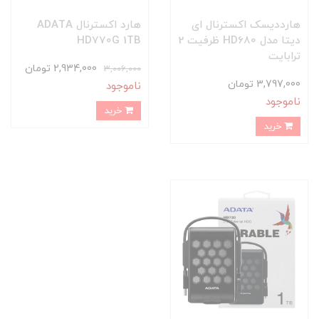
هارددیسک اکسترنال ای
هارد اکسترنال ADATA
دیتا مدل HD680 ظرفیت 2
HD770G 1TB
ترابایت
2,934,000 تومان
3,006,000
3,797,000 تومان
ناموجود
ناموجود
خرید
خرید