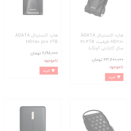
هارد اکسترنال ADATA
هارد اکسترنال ADATA
HD710 ظرفیت 4TB (3
HD650 pro 2TB
سال گارانتی آونگ)
6,198,000 تومان
23,700,000 تومان
ناموجود
ناموجود
خرید
خرید