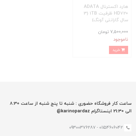
هارد اکسترنال ADATA
HD720 ظرفیت 1TB (3
سال گارانتی آونگ)
7,500,000 تومان
ناموجود
خرید
ساعت کار فروشگاه حضوری : شنبه تا پنج شنبه از ساعت 8:30
الی 21:30 اینستاگرام karinopardaz@
01154606042 - 09300376287