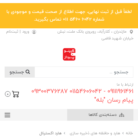
لطفاً قبل از ثبت نهایی، جهت اطلاع از صحت قیمت و موجودی با
شماره 6042 5460 011 تماس بگیرید.
مازندران ، کلارآباد، روبروی بانک ملت، نبش
ورود
|
ثبت‌نام
خیابان شهید قاضی
جستجو
ارتباط با ما
09111961461 - 01154606042 09300376287
0
پیام رسان "بله"
دسته‌بندی کالاها
خانه
هارد و حافظه های ذخیره سازی
هارد اکسترنال