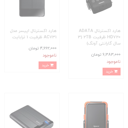
هارد اکسترنال ADATA
هارد اکسترنال اپیسر مدل
HD720 ظرفیت 2TB (3
AC731 ظرفیت 1 ترابایت
سال گارانتی آونگ)
4,662,000 تومان
6,383,000 تومان
ناموجود
ناموجود
خرید
خرید