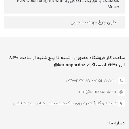
هماهنگ با موزیک ، اکولایزر)، RGB Colorful lights with
Music
- دارای چرخ جهت جابجایی
ساعت کار فروشگاه حضوری : شنبه تا پنج شنبه از ساعت 8:30
الی 21:30 اینستاگرام karinopardaz@
01154606042 - 09300376287
info@karinopardaz.ir
مازندران، کلارآباد، روبروی بانک ملت، نبش خیابان شهید قاضی
درباره ما :