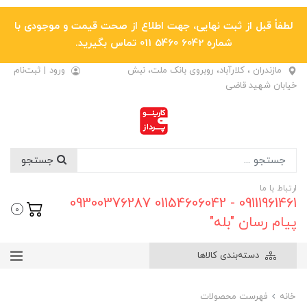
لطفاً قبل از ثبت نهایی، جهت اطلاع از صحت قیمت و موجودی با
شماره 6042 5460 011 تماس بگیرید.
مازندران ، کلارآباد، روبروی بانک ملت، نبش
ورود
|
ثبت‌نام
خیابان شهید قاضی
جستجو
ارتباط با ما
09111961461 - 01154606042 09300376287
0
پیام رسان "بله"
دسته‌بندی کالاها
خانه
فهرست محصولات