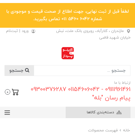
لطفاً قبل از ثبت نهایی، جهت اطلاع از صحت قیمت و موجودی با
شماره 6042 5460 011 تماس بگیرید.
مازندران ، کلارآباد، روبروی بانک ملت، نبش
ورود
|
ثبت‌نام
خیابان شهید قاضی
جستجو
ارتباط با ما
09111961461 - 01154606042 09300376287
0
پیام رسان "بله"
دسته‌بندی کالاها
خانه
فهرست محصولات