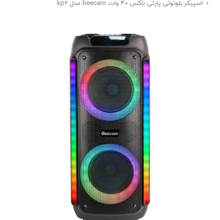
اسپیکر بلوتوثی پارتی باکس 40 وات beecaro مدل kp2