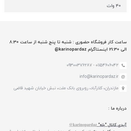
40 وات
ساعت کار فروشگاه حضوری : شنبه تا پنج شنبه از ساعت 8:30
الی 21:30 اینستاگرام karinopardaz@
01154606042 - 09300376287
info@karinopardaz.ir
مازندران، کلارآباد، روبروی بانک ملت، نبش خیابان شهید قاضی
درباره ما :
karinopardaz@
آیدی کانال "بله"