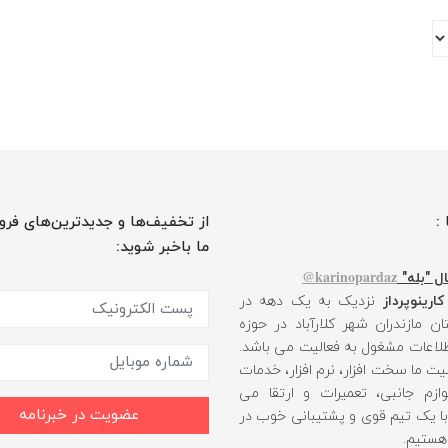
 :
از تخفیف‌ها و جدیدترین‌های فرو
ما باخبر شوید:
karinopardaz@
ل "بله"
کارینوپرداز
نزدیک به یک دهه در
ن مازندران شهر کلارآباد در حوزه
طلاعات مشغول به فعالیت می باشد.
یت ما سخت افزار، نرم افزار، خدمات
ازم جانبی، تعمیرات و ارتقا می
عضویت در خبرنامه
 با یک تیم قوی و پشتیبانی خوب در
 هستیم.