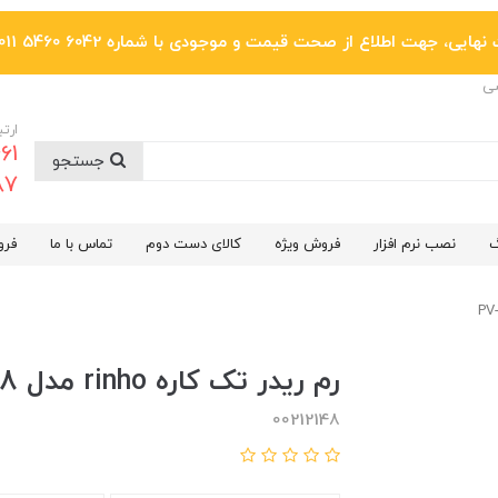
یی، جهت اطلاع از صحت قیمت و موجودی با شماره 6042 5460 011 تماس بگیرید.
ضی
ارتب
جستجو
6287
گ
نصب نرم افزار
فروش ویژه
کالای دست دوم
تماس با ما
فرو
رم ریدر تک کاره rinho مدل PV-R118
00212148