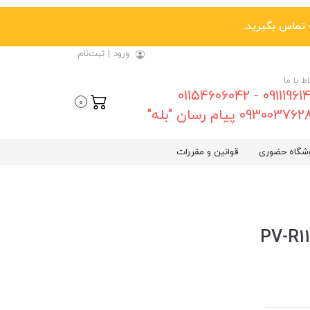
ورود
|
ثبت‌نام
اط با ما
09111961461 - 01154606042
0
0930037 پیام رسان "بله"
شگاه حضوری
قوانین و مقررات