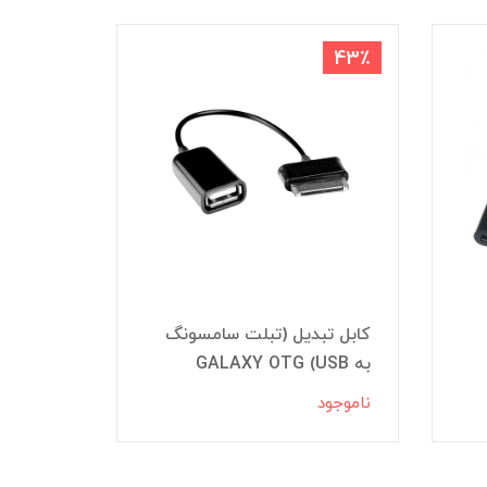
43٪
کابل تبدیل (تبلت سامسونگ
به GALAXY OTG (USB
Type-C مدل GH98-41288
ناموجود
ناموجود