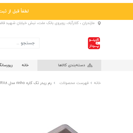
لطفاً قبل از ثبت نها
مازندران ، کلارآباد، روبروی بانک ملت، نبش خیابان شهید قا
دسته‌بندی کالاها
خانه
ریورسان
خانه
فهرست محصولات
رم ریدر تک کاره rinho مدل PV-R118