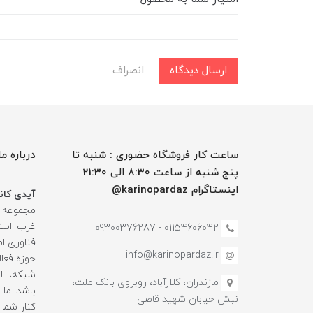
ارسال دیدگاه
انصراف
ساعت کار فروشگاه حضوری : شنبه تا
درباره ما
پنج شنبه از ساعت 8:30 الی 21:30
اینستاگرام karinopardaz@
آیدی کانا
مجموعه
غرب استا
01154606042 - 09300376287
فناوری ا
info@karinopardaz.ir
حوزه فعال
شبکه، لو
مازندران، کلارآباد، روبروی بانک ملت،
باشد. ما
نبش خیابان شهید قاضی
کنار شما