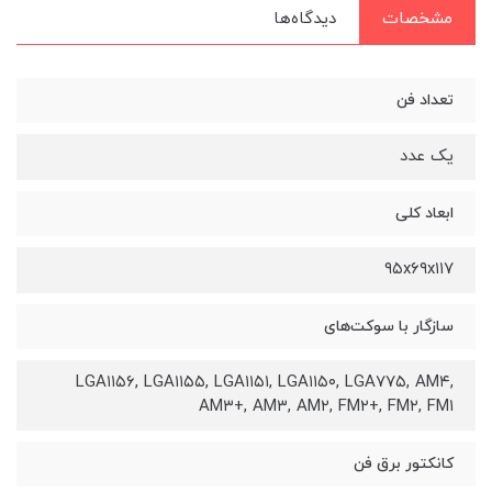
مشخصات
دیدگاه‌ها
تعداد فن
یک عدد
ابعاد کلی
۹۵x۶۹x۱۱۷
سازگار با سوکت‌های
LGA۱۱۵۶, LGA۱۱۵۵, LGA۱۱۵۱, LGA۱۱۵۰, LGA۷۷۵, AM۴,
AM۳+, AM۳, AM۲, FM۲+, FM۲, FM۱
کانکتور برق فن