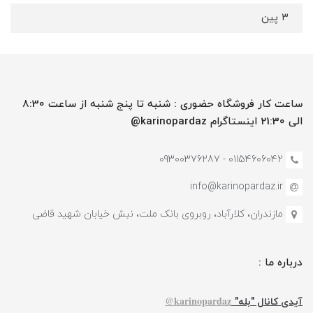
۳ پین
ساعت کار فروشگاه حضوری : شنبه تا پنج شنبه از ساعت 8:30
الی 21:30 اینستاگرام karinopardaz@
01154606042 - 09300376287
info@karinopardaz.ir
مازندران، کلارآباد، روبروی بانک ملت، نبش خیابان شهید قاضی
درباره ما :
karinopardaz@
آیدی کانال "بله"