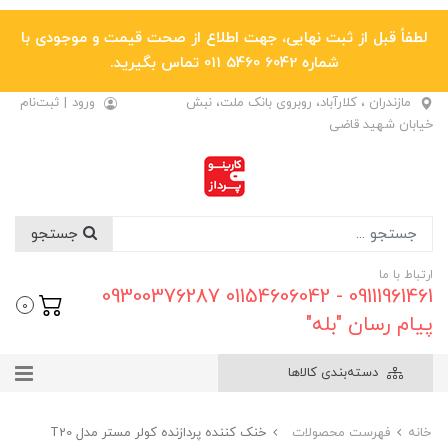
لطفاً قبل از ثبت نهایی، جهت اطلاع از صحت قیمت و موجودی با
شماره 6042 5460 011 تماس بگیرید.
مازندران ، کلارآباد، روبروی بانک ملت، نبش
ورود
|
ثبت‌نام
خیابان شهید قاضی
جستجو
ارتباط با ما
09111961461 - 01154606042 09300376287
0
پیام رسان "بله"
دسته‌بندی کالاها
خانه
فهرست محصولات
خنک کننده پردازنده کولر مستر مدل T20