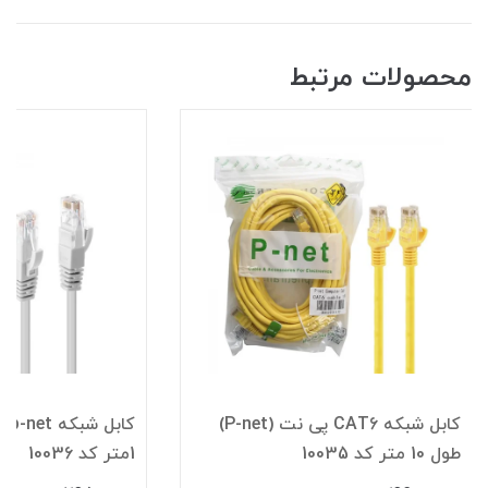
محصولات مرتبط
کابل شبکه CAT6 پی نت (P-net)
طول 10 متر کد 10035
1متر کد 10036