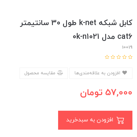
کابل شبکه k-net طول 30 سانتیمتر
cat6 مدل 0k-n1021
10019
افزودن به علاقه‌مندی‌ها
مقایسه محصول
57,000
تومان
افزودن به سبدخرید