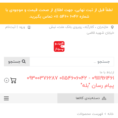
لطفاً قبل از ثبت نهایی، جهت اطلاع از صحت قیمت و موجودی با
شماره 6042 5460 011 تماس بگیرید.
مازندران ، کلارآباد، روبروی بانک ملت، نبش
ورود
|
ثبت‌نام
خیابان شهید قاضی
جستجو
ارتباط با ما
09111961461 - 01154606042 09300376287
0
پیام رسان "بله"
دسته‌بندی کالاها
خانه
فهرست محصولات