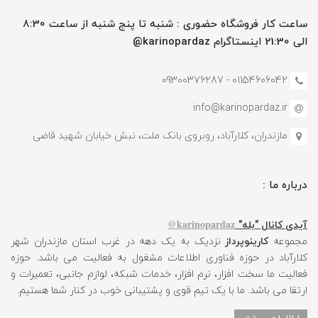
ساعت کار فروشگاه حضوری : شنبه تا پنج شنبه از ساعت 8:30
الی 21:30 اینستاگرام karinopardaz@
01154606042 - 09300376287
info@karinopardaz.ir
مازندران، کلارآباد، روبروی بانک ملت، نبش خیابان شهید قاضی
درباره ما :
karinopardaz@
آیدی کانال "بله"
مجموعه
کارینوپرداز
نزدیک به یک دهه در غرب استان مازندران شهر
کلارآباد در حوزه فناوری اطلاعات مشغول به فعالیت می باشد. حوزه
فعالیت ما سخت افزار، نرم افزار، خدمات شبکه، لوازم جانبی، تعمیرات و
ارتقا می باشد. ما با یک تیم قوی و پشتیبانی خوب در کنار شما هستیم.