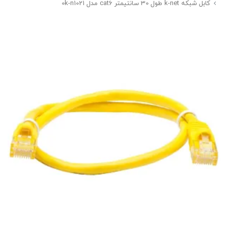
کابل شبکه k-net طول 30 سانتیمتر cat6 مدل 0k-n1021