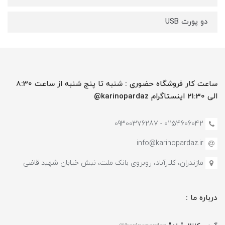
دو پورت USB
ساعت کار فروشگاه حضوری : شنبه تا پنج شنبه از ساعت 8:30
الی 21:30 اینستاگرام karinopardaz@
01154606042 - 09300376287
info@karinopardaz.ir
مازندران، کلارآباد، روبروی بانک ملت، نبش خیابان شهید قاضی
درباره ما :