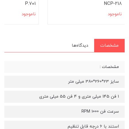
P.701
NCP-218
ناموجود
ناموجود
مشخصات
دیدگاه‌ها
مشخصات :
سایز 23*260*380 میلی متر
1 فن 145 میلی متری و 4 فن 55 میلی متری
سرعت فن 1000 RPM
استند با 6 درجه قابل تنظیم