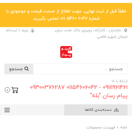
لطفاً قبل از ثبت نهایی، جهت اطلاع از صحت قیمت و موجودی با
شماره 6042 5460 011 تماس بگیرید.
مازندران ، کلارآباد، روبروی بانک ملت، نبش
ورود
|
ثبت‌نام
خیابان شهید قاضی
جستجو
ارتباط با ما
09111961461 - 01154606042 09300376287
0
پیام رسان "بله"
دسته‌بندی کالاها
خانه
فهرست محصولات