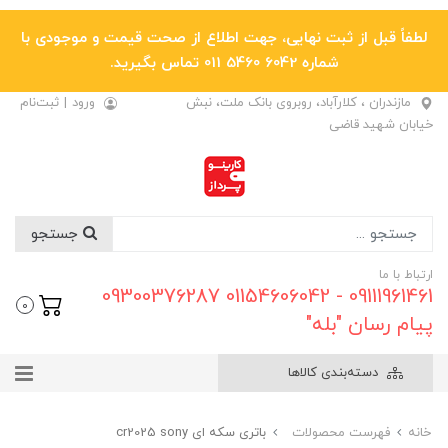
لطفاً قبل از ثبت نهایی، جهت اطلاع از صحت قیمت و موجودی با
شماره 6042 5460 011 تماس بگیرید.
مازندران ، کلارآباد، روبروی بانک ملت، نبش
ورود
|
ثبت‌نام
خیابان شهید قاضی
جستجو
ارتباط با ما
09111961461 - 01154606042 09300376287
0
پیام رسان "بله"
دسته‌بندی کالاها
خانه
فهرست محصولات
باتری سکه ای cr2025 sony