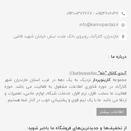
01154606042 - 09300376287
info@karinopardaz.ir
مازندران، کلارآباد، روبروی بانک ملت، نبش خیابان شهید قاضی
درباره ما :
karinopardaz@
آیدی کانال "بله"
مجموعه
کارینوپرداز
نزدیک به یک دهه در غرب استان مازندران شهر
کلارآباد در حوزه فناوری اطلاعات مشغول به فعالیت می باشد. حوزه
فعالیت ما سخت افزار، نرم افزار، خدمات شبکه، لوازم جانبی، تعمیرات و
ارتقا می باشد. ما با یک تیم قوی و پشتیبانی خوب در کنار شما هستیم.
اطلاعات بیشتر
از تخفیف‌ها و جدیدترین‌های فروشگاه ما باخبر شوید: