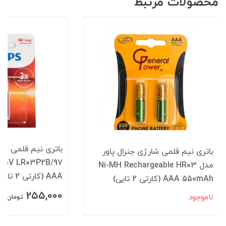
محصولات مرتبط
باتری نیم قلمی شارژی جنرال پاور
 1.5V LR03P2B/97
مدل Ni-MH Rechargeable HR03
AAA (کارتی 2 تایی)
AAA 550mAh (کارتی 2 تایی)
255,000
ناموجود
تومان