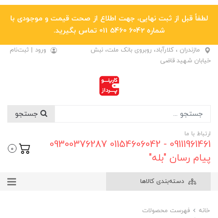
لطفاً قبل از ثبت نهایی، جهت اطلاع از صحت قیمت و موجودی با
شماره 6042 5460 011 تماس بگیرید.
مازندران ، کلارآباد، روبروی بانک ملت، نبش
ورود
|
ثبت‌نام
خیابان شهید قاضی
جستجو
ارتباط با ما
09111961461 - 01154606042 09300376287
0
پیام رسان "بله"
دسته‌بندی کالاها
خانه
فهرست محصولات