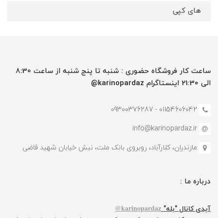
های کپی
ساعت کار فروشگاه حضوری : شنبه تا پنج شنبه از ساعت 8:30
الی 21:30 اینستاگرام karinopardaz@
01154606042 - 09300376287
info@karinopardaz.ir
مازندران، کلارآباد، روبروی بانک ملت، نبش خیابان شهید قاضی
درباره ما :
karinopardaz@
آیدی کانال "بله"