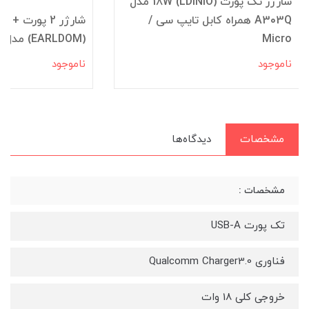
شارژر تک پورت 18W (LDINIO) مدل
A303Q همراه کابل تایپ سی /
Micro
(EARLDOM) مدل ES-202
ناموجود
ناموجود
مشخصات
دیدگاه‌ها
مشخصات :
تک پورت USB-A
فناوری Qualcomm Charger3.0
خروجی کلی 18 وات