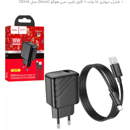
شارژر دیواری 18 وات + کابل تایپ سی هوکو (hoco) مدل CS21A