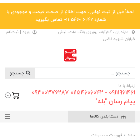
لطفاً قبل از ثبت نهایی، جهت اطلاع از صحت قیمت و موجودی با
شماره 6042 5460 011 تماس بگیرید.
مازندران ، کلارآباد، روبروی بانک ملت، نبش
ورود
|
ثبت‌نام
خیابان شهید قاضی
جستجو
ارتباط با ما
09111961461 - 01154606042 09300376287
0
پیام رسان "بله"
دسته‌بندی کالاها
خانه
فهرست محصولات