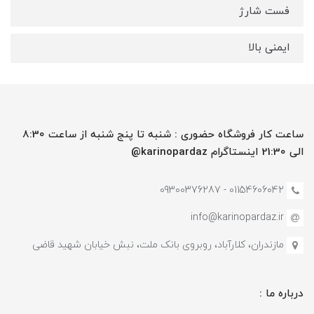
فست شارژ
ایمنی بالا
ساعت کار فروشگاه حضوری : شنبه تا پنج شنبه از ساعت 8:30
الی 21:30 اینستاگرام karinopardaz@
01154606042 - 09300376287
info@karinopardaz.ir
مازندران، کلارآباد، روبروی بانک ملت، نبش خیابان شهید قاضی
درباره ما :