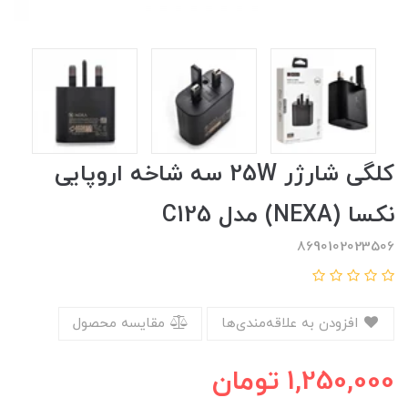
کلگی شارژر 25W سه شاخه اروپایی
نکسا (NEXA) مدل C125
8690102023506
افزودن به علاقه‌مندی‌ها
مقایسه محصول
1,250,000
تومان