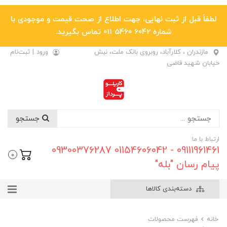
لطفاً قبل از ثبت نهایی، جهت اطلاع از صحت قیمت و موجودی با
شماره 6042 5460 011 تماس بگیرید.
مازندران ، کلارآباد، روبروی بانک ملت، نبش
ورود
|
ثبت‌نام
خیابان شهید قاضی
جستجو
ارتباط با ما
09111961461 - 01154606042 09300376287
0
پیام رسان "بله"
دسته‌بندی کالاها
خانه
فهرست محصولات