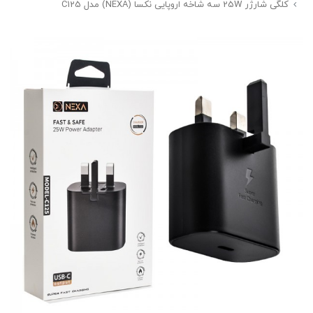
کلگی شارژر 25W سه شاخه اروپایی نکسا (NEXA) مدل C125