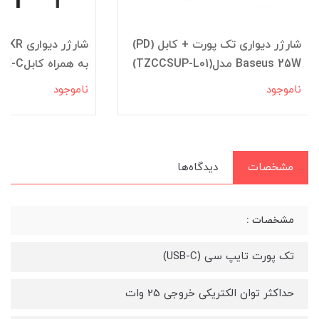
شارژر دیواری تک پورت + کابل (PD)
شارژر د
Baseus 25W مدل(TZCCSUP-L01)
به همراه کابلTYPE-C
ناموجود
ناموجود
مشخصات
دیدگاه‌ها
مشخصات :
تک پورت تایپ سی (USB-C)
حداکثر توان الکتریکی خروجی 25 وات