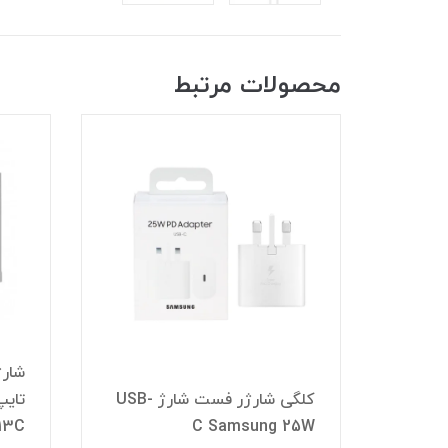
محصولات مرتبط
 شاخه
مسونگ
کلگی شارژر فست شارژ USB-
13C
C Samsung 25W