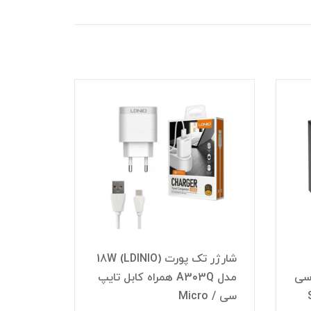
شارژر تک پورت 18W (LDINIO)
 سی
مدل A303Q همراه کابل تایپ
سی / Micro
202