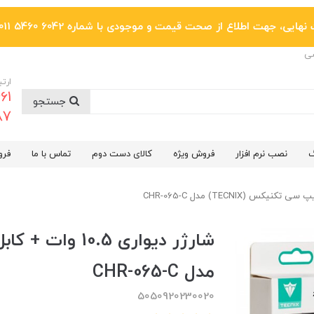
یی، جهت اطلاع از صحت قیمت و موجودی با شماره 6042 5460 011 تماس بگیرید.
ضی
ارتب
جستجو
6287
گ
نصب نرم افزار
فروش ویژه
کالای دست دوم
تماس با ما
فرو
مدل CHR-065-C
5050920230020