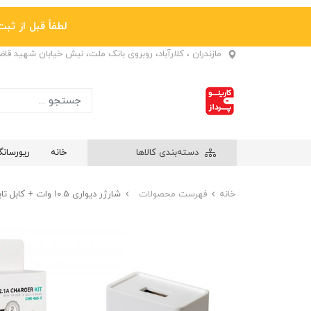
لطفاً قبل از ثبت نها
مازندران ، کلارآباد، روبروی بانک ملت، نبش خیابان شهید قا
دسته‌بندی کالاها
خانه
ریورسان
خانه
فهرست محصولات
شارژر دیواری 10.5 وات + کابل تایپ سی تکنیکس (TECNIX) مدل CHR-065-C