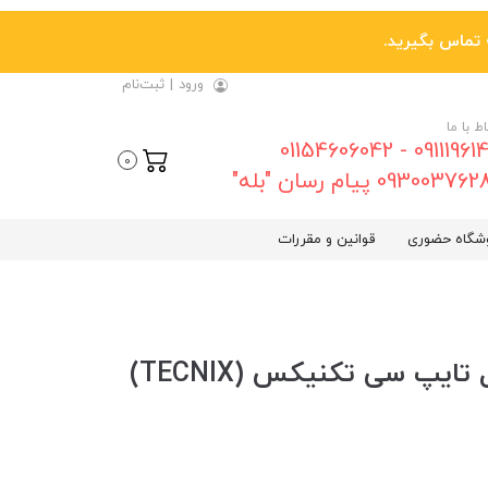
ورود
|
ثبت‌نام
اط با ما
09111961461 - 01154606042
0
0930037 پیام رسان "بله"
شگاه حضوری
قوانین و مقررات
شارژر دیواری 10.5 وات + کابل تایپ سی تکنیکس (TECNIX)