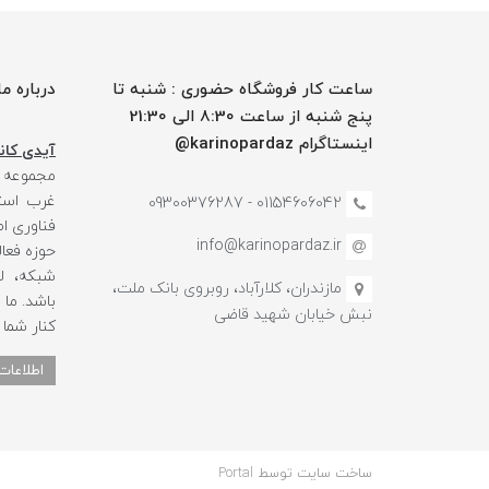
ساعت کار فروشگاه حضوری : شنبه تا
درباره ما
پنج شنبه از ساعت 8:30 الی 21:30
اینستاگرام karinopardaz@
آیدی کانا
مجموعه
غرب استا
01154606042 - 09300376287
فناوری ا
info@karinopardaz.ir
حوزه فعال
شبکه، لو
مازندران، کلارآباد، روبروی بانک ملت،
باشد. ما
نبش خیابان شهید قاضی
کنار شما
اطلاعات
ساخت سایت توسط
Portal