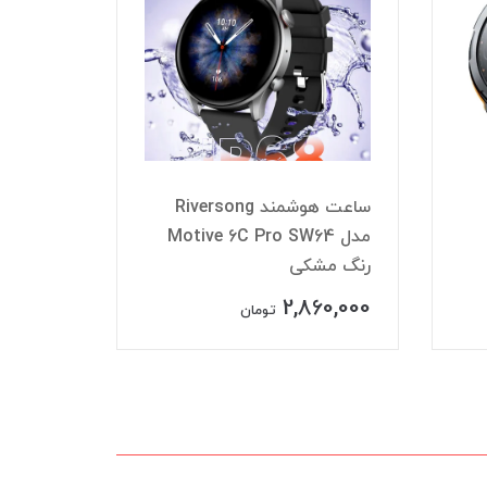
ساعت هوشمند Riversong
مدل Motive 6C Pro SW64
مدل
رنگ مشکی
رنگ رزگل
2,860,000
ناموجود
تومان