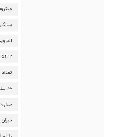
میکرو
سازگار
اندروید 5.1 و با
ios 12 و بالاتر
تعداد 
100 عدد
مقاوم 
میزان 
دارای اس