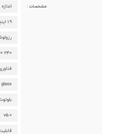
اندازه
مشخصات :
1.9 اینچ
رزولو
240 × 280 پیکسل
فناوری
 glass
بلوتوث
v5.0
قابلیت