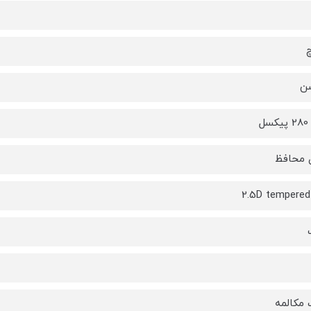
شن
 محافظ
2.5D tempered
 مکالمه