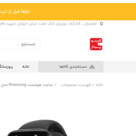
لطفاً قبل از ثبت نها
مازندران ، کلارآباد، روبروی بانک ملت، نبش خیابان شهید قا
دسته‌بندی کالاها
خانه
ریورسان
خانه
فهرست محصولات
ساعت هوشمند Riversong مدل Motive 7S SW73 رنگ مشکی