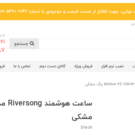
یی، جهت اطلاع از صحت قیمت و موجودی با شماره 6042 5460 011 تماس بگیرید.
ضی
ارتب
جستجو
6287
گ
نصب نرم افزار
فروش ویژه
کالای دست دوم
تماس با ما
فرو
مشکی
black