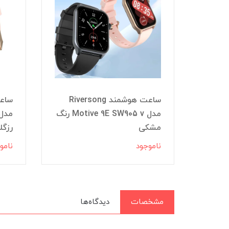
ساعت هوشمند Riversong
حلقه هوشمند Riversong مدل
مدل Motive 9E SW905 v رنگ
مشکی
رزگل
ناموجود
نامو
تومان
مشخصات
دیدگاه‌ها