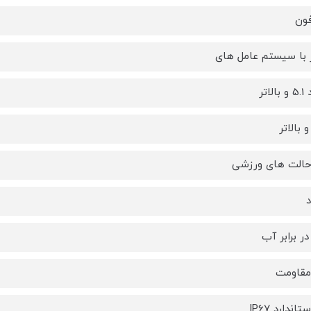
فون
 با سیستم عامل های
لاتر
حالت های ورزشی
در برابر آب
مقاومت
تاندارد IP67