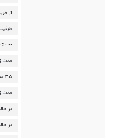
از طری
ظرفیت
250.00 میلی‌آمپ
مدت ز
3.5 ساعت
مدت ز
در حالت ا
در حالت اس