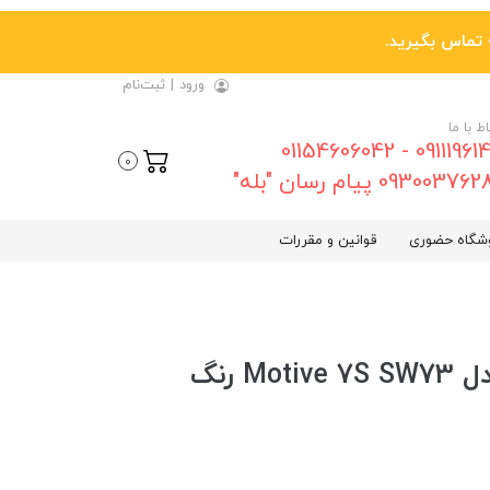
ورود
|
ثبت‌نام
اط با ما
09111961461 - 01154606042
0
0930037 پیام رسان "بله"
شگاه حضوری
قوانین و مقررات
ساعت هوشمند Riversong مدل Motive 7S SW73 رنگ