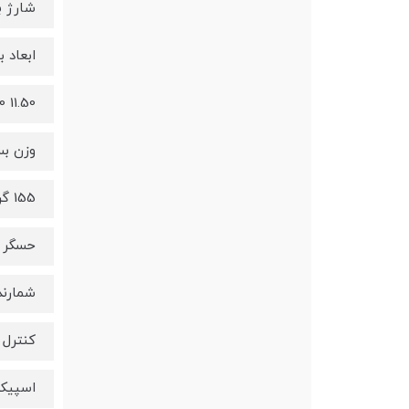
شارژ 
ابعاد 
11.50 11.00 5.50 سانتیمتر
وزن بس
155 گرم
حسگر
شمارنده ضربان قل
کنترل
اسپیکر