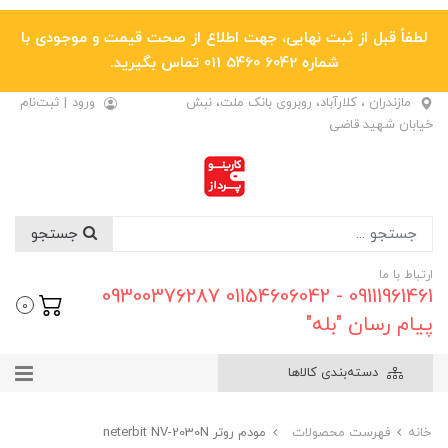
لطفاً قبل از ثبت نهایی، جهت اطلاع از صحت قیمت و موجودی با
شماره 6042 5460 011 تماس بگیرید.
مازندران ، کلارآباد، روبروی بانک ملت، نبش
ورود
|
ثبت‌نام
خیابان شهید قاضی
جستجو
ارتباط با ما
09111961461 - 01154606042 09300376287
0
پیام رسان "بله"
دسته‌بندی کالاها
خانه
فهرست محصولات
مودم روتر neterbit NV-2030N