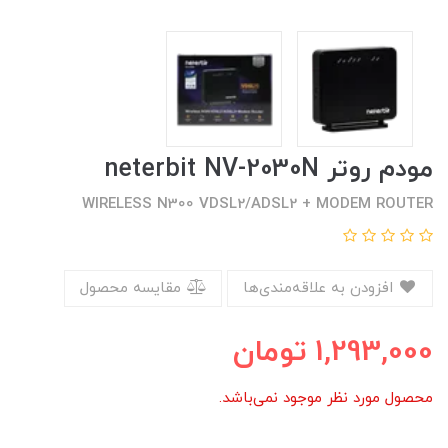
مودم روتر neterbit NV-2030N
WIRELESS N300 VDSL2/ADSL2 + MODEM ROUTER
افزودن به علاقه‌مندی‌ها
مقایسه محصول
1,293,000
تومان
محصول مورد نظر موجود نمی‌باشد.