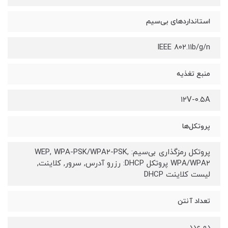
استانداردهای بی‌سیم
IEEE ۸۰۲.۱۱b/g/n
منبع تغذیه
۱۲V-۰.۵A
پروتکل‌ها
پروتکل رمزگذاری بی‌سیم: WEP, WPA-PSK/WPA۲-PSK,
WPA/WPA۲ پروتکل DHCP: رزرو آدرس, سرور, کلاینت,
لیست کلاینت DHCP
تعداد آنتن
دو عدد