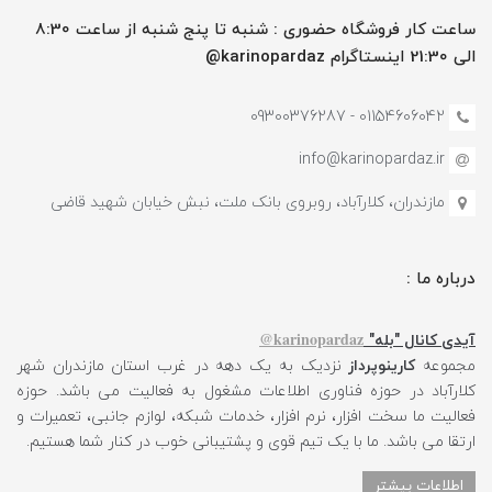
ساعت کار فروشگاه حضوری : شنبه تا پنج شنبه از ساعت 8:30
الی 21:30 اینستاگرام karinopardaz@
01154606042 - 09300376287
info@karinopardaz.ir
مازندران، کلارآباد، روبروی بانک ملت، نبش خیابان شهید قاضی
درباره ما :
karinopardaz@
آیدی کانال "بله"
مجموعه
کارینوپرداز
نزدیک به یک دهه در غرب استان مازندران شهر
کلارآباد در حوزه فناوری اطلاعات مشغول به فعالیت می باشد. حوزه
فعالیت ما سخت افزار، نرم افزار، خدمات شبکه، لوازم جانبی، تعمیرات و
ارتقا می باشد. ما با یک تیم قوی و پشتیبانی خوب در کنار شما هستیم.
اطلاعات بیشتر