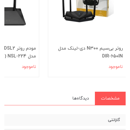
روتر بی‌سیم N300 دی-لینک مدل
مودم روتر 
DIR-650IN
مدل NSL-224 (کارکرده)
ناموجود
ناموجود
مشخصات
دیدگاه‌ها
گارانتی