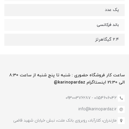
یک عدد
باند فرکانسی
۲.۴ گیگاهرتز
ساعت کار فروشگاه حضوری : شنبه تا پنج شنبه از ساعت 8:30
الی 21:30 اینستاگرام karinopardaz@
01154606042 - 09300376287
info@karinopardaz.ir
مازندران، کلارآباد، روبروی بانک ملت، نبش خیابان شهید قاضی