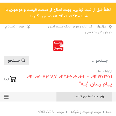
لطفاً قبل از ثبت نهایی، جهت اطلاع از صحت قیمت و موجودی با
شماره 6042 5460 011 تماس بگیرید.
مازندران ، کلارآباد، روبروی بانک ملت، نبش
ورود
|
ثبت‌نام
خیابان شهید قاضی
جستجو
ارتباط با ما
09111961461 - 01154606042 09300376287
0
پیام رسان "بله"
دسته‌بندی کالاها
خانه
مودم اینترنت و شبکه
مودم ADSL/VDSL