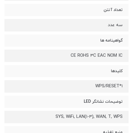
تعداد آنتن
سه عدد
گواهینامه‌ ها
CE ROHS ۳C EAC NOM IC
کلیدها
۱*WPS/RESET
توضیحات نشانگر LED
SYS, WiFi, LAN(۱-۳), WAN, T, WPS
منبع تغذیه