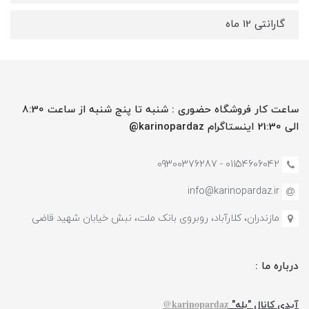
گارانتی 12 ماه
ساعت کار فروشگاه حضوری : شنبه تا پنج شنبه از ساعت 8:30
الی 21:30 اینستاگرام karinopardaz@
01154606042 - 09300376287
info@karinopardaz.ir
مازندران، کلارآباد، روبروی بانک ملت، نبش خیابان شهید قاضی
درباره ما :
karinopardaz@
آیدی کانال "بله"