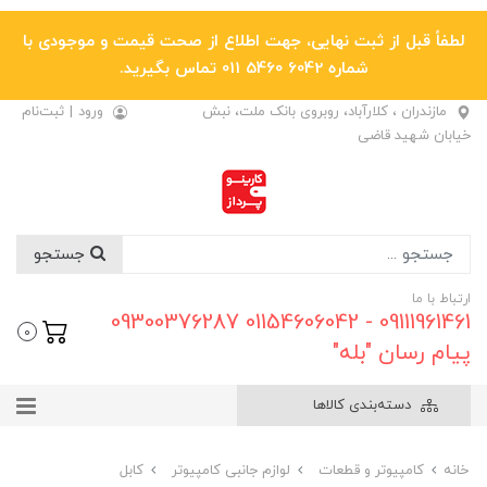
لطفاً قبل از ثبت نهایی، جهت اطلاع از صحت قیمت و موجودی با
شماره 6042 5460 011 تماس بگیرید.
مازندران ، کلارآباد، روبروی بانک ملت، نبش
ورود
|
ثبت‌نام
خیابان شهید قاضی
جستجو
ارتباط با ما
09111961461 - 01154606042 09300376287
0
پیام رسان "بله"
دسته‌بندی کالاها
خانه
کامپیوتر و قطعات
لوازم جانبی کامپیوتر
کابل