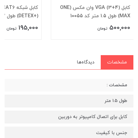
کابل (4+3) VGA وان مکس (ONE
کا
MAX) طول 1.5 متر کد 10055
(+DETEX) طول 2 متر کد 10054
195,000
500,000
تومان
تومان
مشخصات
دیدگاه‌ها
مشخصات :
طول 1.5 متر
کابل برای اتصال کامپیوتر به دوربین
جنس با کیفیت