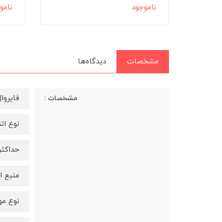
ناموجود
نامو
مشخصات
دیدگاه‌ها
فایروال
مشخصات :
نوع اتصا
حداکثر ک
منبع ان
نوع مودم - روتر