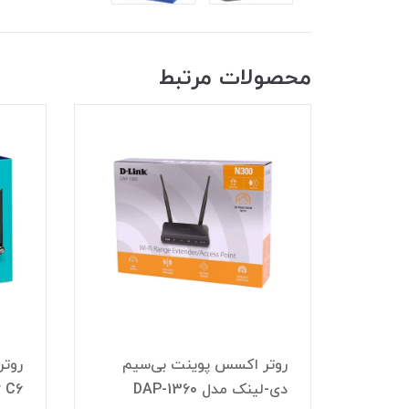
محصولات مرتبط
ی 4G LTE نتربیت
روتر اکسس پوینت بی‌سیم
دی-لینک مدل DAP-1360
r C6