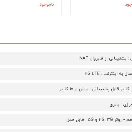
جود
ناموجود
 : پشتیبانی از فایروال NAT
ل به اینترنت : ۴G LTE
اربر قابل پشتیبانی : بیش از ۱۰ کاربر
رژی : باتری
 4G, 3G و 5G : قابل حمل