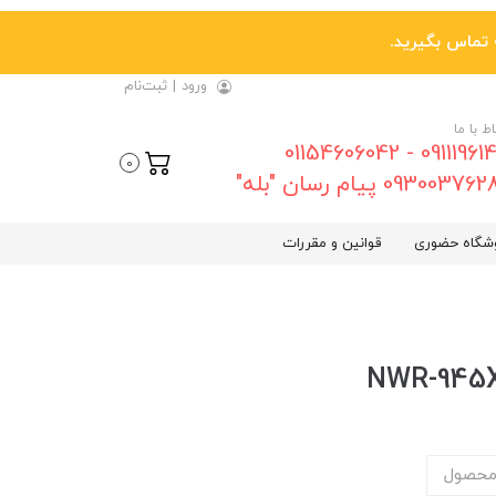
ورود
|
ثبت‌نام
اط با ما
09111961461 - 01154606042
0
0930037 پیام رسان "بله"
شگاه حضوری
قوانین و مقررات
محصول