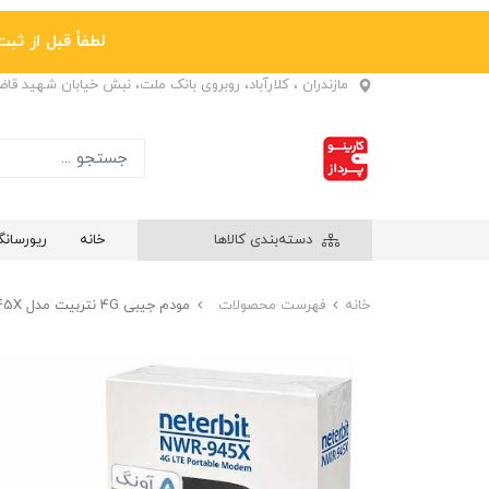
لطفاً قبل از ثبت نها
مازندران ، کلارآباد، روبروی بانک ملت، نبش خیابان شهید قا
دسته‌بندی کالاها
خانه
ریورسان
خانه
فهرست محصولات
مودم جیبی 4G نتربیت مدل NWR-945X