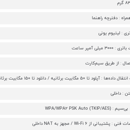
مراه : دفترچه‌ راهنما
تری : لیتیوم یونی
۳۰۰۰ میلی آمپر ساعت
صال : از طریق سیم‌کارت
‌ها : آپلود تا ۵۰ مگابیت بر‌ثانیه / دانلود تا ۱۵۰ مگابیت برثانیه
تن : داخلی
WPA/WPA۲ PSK Auto (TKIP/AE)
: پشتیبانی از Wi-Fi ۶ / مجهز به NAT داخلی