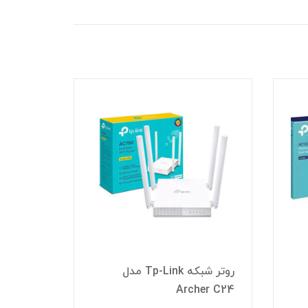
روتر شبکه Tp-Link مدل
آچار سو
Archer C24
(D-LINK) مدل NTC-001