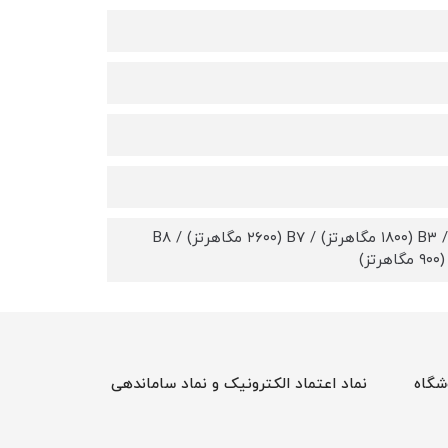
پشتیبانی از باندهای مخابراتی: LTE از نوع FDD در باندهای B۱ (۲۱۰۰ مگاهرتز) / B۳ (۱۸۰۰ مگاهرتز) / B۷ (۲۶۰۰ مگاهرتز) / B۸
شگاه
نماد اعتماد الکترونیک و نماد ساماندهی