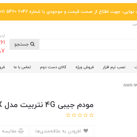
یی، جهت اطلاع از صحت قیمت و موجودی با شماره 6042 5460 011 تماس بگیرید.
ضی
ارتب
جستجو
6287
گ
نصب نرم افزار
فروش ویژه
کالای دست دوم
تماس با ما
فرو
مودم جیبی 4G نتربیت مدل NWR-945X
افزودن به علاقه‌مندی‌ها
مقایسه 