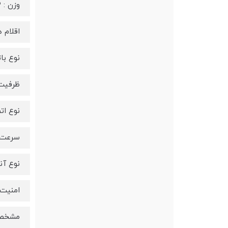
وزن : ۸۳ گرم
اقلام ه
نوع با
ظرفیت باتری : 
نوع ات
سرعت انتقال داده
نوع آن
امنیت بی‌سیم : S
مشخصات فنی 