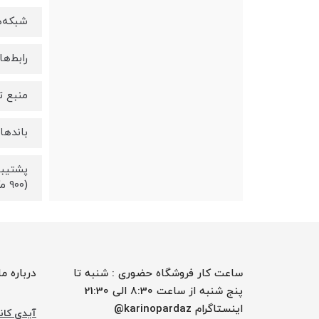
شبکه‌ها
رابط‌ها :
منبع تغذی
باندها
(۹۰۰ مگاهرتز) / B۲۰ (۸۰۰ مگاهرتز) UMTS در باندهای B۱ (۲۱۰۰ مگاهرتز) / B۸ (۹۰۰ مگاهرتز)
ساعت کار فروشگاه حضوری : شنبه تا
درباره ما
پنج شنبه از ساعت 8:30 الی 21:30
اینستاگرام karinopardaz@
آیدی کانا