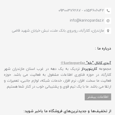
01154606042 - 09300376287
info@karinopardaz.ir
مازندران، کلارآباد، روبروی بانک ملت، نبش خیابان شهید قاضی
درباره ما :
karinopardaz@
آیدی کانال "بله"
مجموعه
کارینوپرداز
نزدیک به یک دهه در غرب استان مازندران شهر
کلارآباد در حوزه فناوری اطلاعات مشغول به فعالیت می باشد. حوزه
فعالیت ما سخت افزار، نرم افزار، خدمات شبکه، لوازم جانبی، تعمیرات و
ارتقا می باشد. ما با یک تیم قوی و پشتیبانی خوب در کنار شما هستیم.
اطلاعات بیشتر
از تخفیف‌ها و جدیدترین‌های فروشگاه ما باخبر شوید: