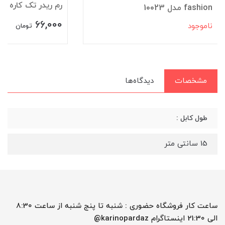
رم ریدر تک کاره rinho مدل PV-R118
fashion مدل 10023
66,000
ناموجود
تومان
مشخصات
دیدگاه‌ها
طول کابل :
15 سانتی متر
ساعت کار فروشگاه حضوری : شنبه تا پنج شنبه از ساعت 8:30
الی 21:30 اینستاگرام karinopardaz@