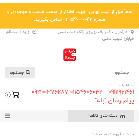
لطفاً قبل از ثبت نهایی، جهت اطلاع از صحت قیمت و موجودی با
شماره 6042 5460 011 تماس بگیرید.
مازندران ، کلارآباد، روبروی بانک ملت، نبش
ورود
|
ثبت‌نام
خیابان شهید قاضی
جستجو
ارتباط با ما
09111961461 - 01154606042 09300376287
0
پیام رسان "بله"
دسته‌بندی کالاها
خانه
فهرست محصولات