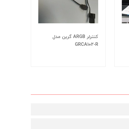
کنترلر ARGB گرین مدل
ماوس گی
GRCA102-R
(Royal) مدل R-M754
ناموجود