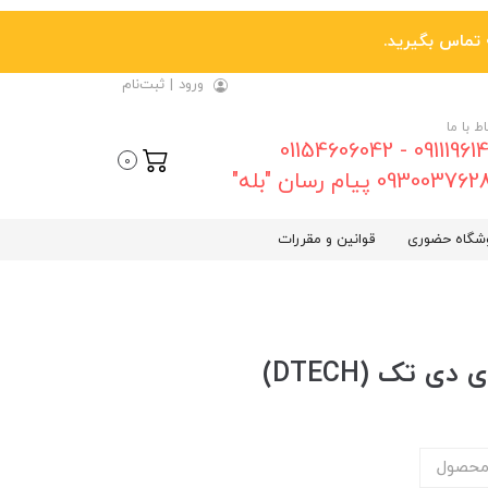
ورود
|
ثبت‌نام
اط با ما
09111961461 - 01154606042
0
0930037 پیام رسان "بله"
شگاه حضوری
قوانین و مقررات
محصول