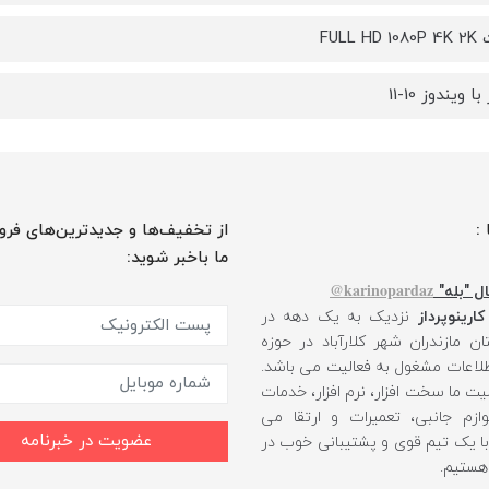
FULL 
ا ویندوز 10-11
 :
از تخفیف‌ها و جدیدترین‌های فرو
ما باخبر شوید:
karinopardaz@
ل "بله"
کارینوپرداز
نزدیک به یک دهه در
ن مازندران شهر کلارآباد در حوزه
طلاعات مشغول به فعالیت می باشد.
یت ما سخت افزار، نرم افزار، خدمات
ازم جانبی، تعمیرات و ارتقا می
عضویت در خبرنامه
 با یک تیم قوی و پشتیبانی خوب در
 هستیم.