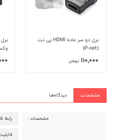
برل دو سر ماده HDMI پی نت
رت HDMI انزو
(P-net)
وکس (x
,000
110,000
تومان
مشخصات
دیدگاه‌ها
رابط HDTV-RJ45
مشخصات :
قابلیت 