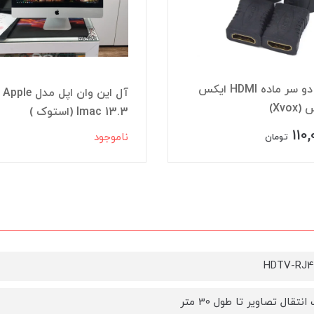
برل دو سر ماده HDMI ایکس
آل این وان اپل مدل Apple
Xvo)
Imac 13.3 (استوک )
110
ناموجود
تومان
انتقال تصاویر تا طول 30 متر