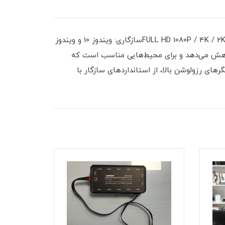
مشخصات فنی اکستندر HDMI شبکه دی‌تکنوع رابط: HDTV-RJ45طول پشتیبانی: تا 30 متر از طریق کابل شبکهکیفیت تصویر: FULL HD 1080P / 4K / 2Kسازگاری: ویندوز 10 و ویندوز
ی کاهش می‌دهد و برای محیط‌هایی مناسب است که
. اکستندر HDMI دی‌تک علاوه بر پشتیبانی از نمایشگرهای رزولوشن بالا، از استانداردهای سازگار با