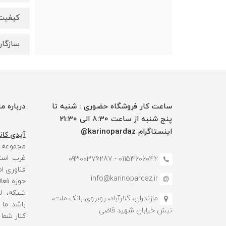
کیفیت HD 1080P 4K 2K
سازگار ب
ساعت کار فروشگاه حضوری : شنبه تا
درباره ما
پنج شنبه از ساعت 8:30 الی 21:30
اینستاگرام karinopardaz@
آیدی کانا
مجموعه
غرب استا
01154606042 - 09300376287
فناوری ا
info@karinopardaz.ir
حوزه فعال
شبکه، لو
مازندران، کلارآباد، روبروی بانک ملت،
باشد. ما
نبش خیابان شهید قاضی
کنار شما