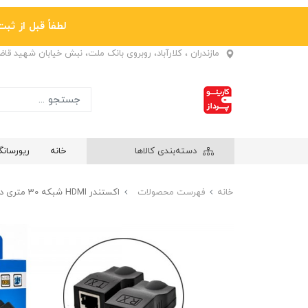
لطفاً قبل از ثبت نها
مازندران ، کلارآباد، روبروی بانک ملت، نبش خیابان شهید قا
دسته‌بندی کالاها
خانه
ریورسان
خانه
فهرست محصولات
اکستندر HDMI شبکه 30 متری دی تک (DTECH)