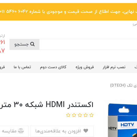
یی، جهت اطلاع از صحت قیمت و موجودی با شماره 6042 5460 011 تماس بگیرید.
ضی
ارتب
جستجو
6287
گ
نصب نرم افزار
فروش ویژه
کالای دست دوم
تماس با ما
فرو
اکستندر HDMI شبکه 30 متری دی تک (DTECH)
افزودن به علاقه‌مندی‌ها
مقایسه 