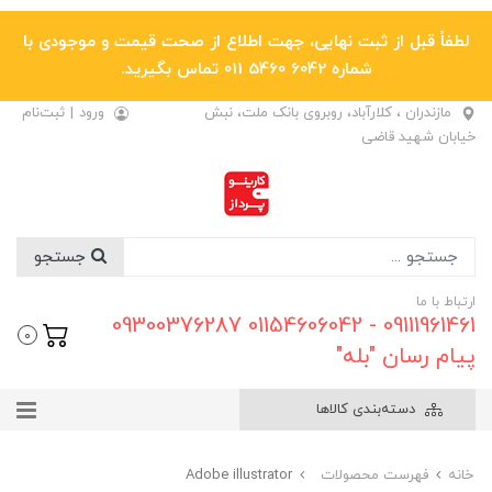
لطفاً قبل از ثبت نهایی، جهت اطلاع از صحت قیمت و موجودی با
شماره 6042 5460 011 تماس بگیرید.
مازندران ، کلارآباد، روبروی بانک ملت، نبش
ورود
|
ثبت‌نام
خیابان شهید قاضی
جستجو
ارتباط با ما
09111961461 - 01154606042 09300376287
0
پیام رسان "بله"
دسته‌بندی کالاها
خانه
فهرست محصولات
Adobe illustrator