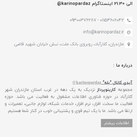
الی 21:30 اینستاگرام karinopardaz@
01154606042 - 09300376287
info@karinopardaz.ir
مازندران، کلارآباد، روبروی بانک ملت، نبش خیابان شهید قاضی
درباره ما :
karinopardaz@
آیدی کانال "بله"
مجموعه
کارینوپرداز
نزدیک به یک دهه در غرب استان مازندران شهر
کلارآباد در حوزه فناوری اطلاعات مشغول به فعالیت می باشد. حوزه
فعالیت ما سخت افزار، نرم افزار، خدمات شبکه، لوازم جانبی، تعمیرات و
ارتقا می باشد. ما با یک تیم قوی و پشتیبانی خوب در کنار شما هستیم.
اطلاعات بیشتر