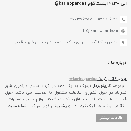
الی 21:30 اینستاگرام karinopardaz@
01154606042 - 09300376287
info@karinopardaz.ir
مازندران، کلارآباد، روبروی بانک ملت، نبش خیابان شهید قاضی
درباره ما :
karinopardaz@
آیدی کانال "بله"
مجموعه
کارینوپرداز
نزدیک به یک دهه در غرب استان مازندران شهر
کلارآباد در حوزه فناوری اطلاعات مشغول به فعالیت می باشد. حوزه
فعالیت ما سخت افزار، نرم افزار، خدمات شبکه، لوازم جانبی، تعمیرات و
ارتقا می باشد. ما با یک تیم قوی و پشتیبانی خوب در کنار شما هستیم.
اطلاعات بیشتر