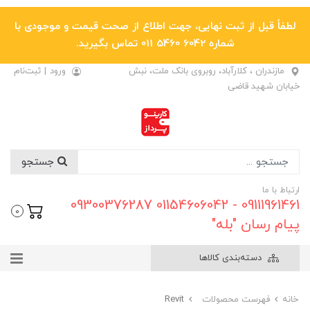
لطفاً قبل از ثبت نهایی، جهت اطلاع از صحت قیمت و موجودی با
شماره 6042 5460 011 تماس بگیرید.
مازندران ، کلارآباد، روبروی بانک ملت، نبش
ورود
|
ثبت‌نام
خیابان شهید قاضی
جستجو
ارتباط با ما
09111961461 - 01154606042 09300376287
0
پیام رسان "بله"
دسته‌بندی کالاها
خانه
فهرست محصولات
Revit