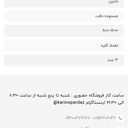
متین
محدوده دقت
800-1600
تعداد کلید
3 عدد
ساعت کار فروشگاه حضوری : شنبه تا پنج شنبه از ساعت 8:30
الی 21:30 اینستاگرام karinopardaz@
01154606042 - 09300376287