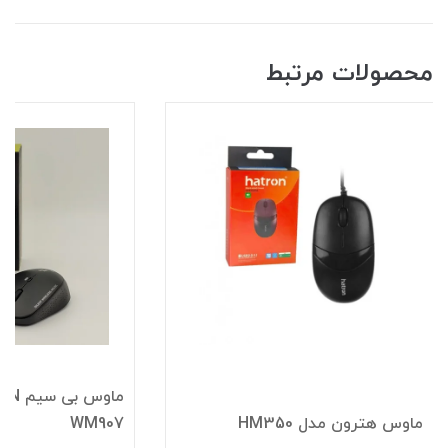
محصولات مرتبط
ماوس هترون مدل HM350
WM907