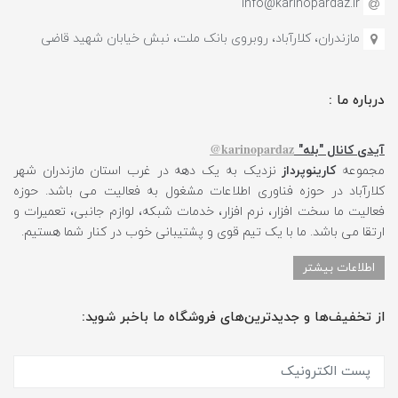
info@karinopardaz.ir
مازندران، کلارآباد، روبروی بانک ملت، نبش خیابان شهید قاضی
درباره ما :
karinopardaz@
آیدی کانال "بله"
مجموعه
کارینوپرداز
نزدیک به یک دهه در غرب استان مازندران شهر
کلارآباد در حوزه فناوری اطلاعات مشغول به فعالیت می باشد. حوزه
فعالیت ما سخت افزار، نرم افزار، خدمات شبکه، لوازم جانبی، تعمیرات و
ارتقا می باشد. ما با یک تیم قوی و پشتیبانی خوب در کنار شما هستیم.
اطلاعات بیشتر
از تخفیف‌ها و جدیدترین‌های فروشگاه ما باخبر شوید: