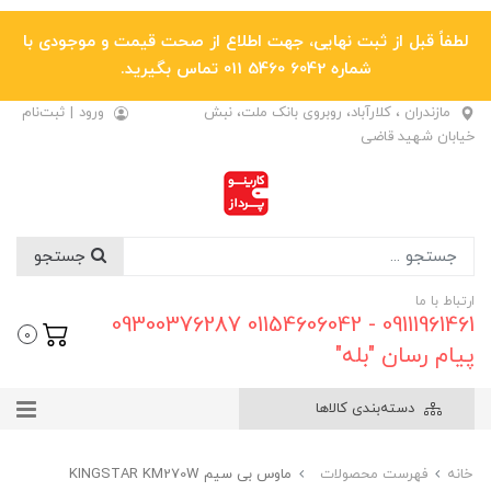
لطفاً قبل از ثبت نهایی، جهت اطلاع از صحت قیمت و موجودی با
شماره 6042 5460 011 تماس بگیرید.
مازندران ، کلارآباد، روبروی بانک ملت، نبش
ورود
|
ثبت‌نام
خیابان شهید قاضی
جستجو
ارتباط با ما
09111961461 - 01154606042 09300376287
0
پیام رسان "بله"
دسته‌بندی کالاها
خانه
فهرست محصولات
ماوس بی سیم KINGSTAR KM270W