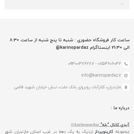
...
ساعت کار فروشگاه حضوری : شنبه تا پنج شنبه از ساعت 8:30
الی 21:30 اینستاگرام karinopardaz@
01154606042 - 09300376287
info@karinopardaz.ir
مازندران، کلارآباد، روبروی بانک ملت، نبش خیابان شهید قاضی
درباره ما :
karinopardaz@
آیدی کانال "بله"
مجموعه
کارینوپرداز
نزدیک به یک دهه در غرب استان مازندران شهر