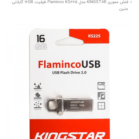
فلش مموری KINGSTAR مدل Flaminco KS225 ظرفیت 16GB گارانتی
متین