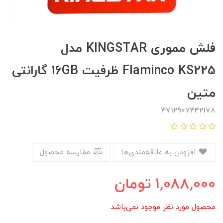
فلش مموری KINGSTAR مدل
Flaminco KS225 ظرفیت 16GB گارانتی
متین
4712907442178
افزودن به علاقه‌مندی‌ها
مقایسه محصول
1,088,000
تومان
محصول مورد نظر موجود نمی‌باشد.