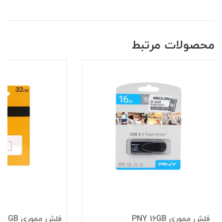
محصولات مرتبط
فلش مموری PNY 16GB
فلش مموری KODAK K112 32GB