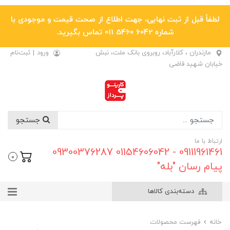
لطفاً قبل از ثبت نهایی، جهت اطلاع از صحت قیمت و موجودی با
شماره 6042 5460 011 تماس بگیرید.
مازندران ، کلارآباد، روبروی بانک ملت، نبش
ورود
|
ثبت‌نام
خیابان شهید قاضی
جستجو
ارتباط با ما
09111961461 - 01154606042 09300376287
0
پیام رسان "بله"
دسته‌بندی کالاها
خانه
فهرست محصولات