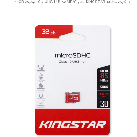
کارت حافظه KINGSTAR مدل C10 UHS-I U1 85MB/S ظرفیت 32GB