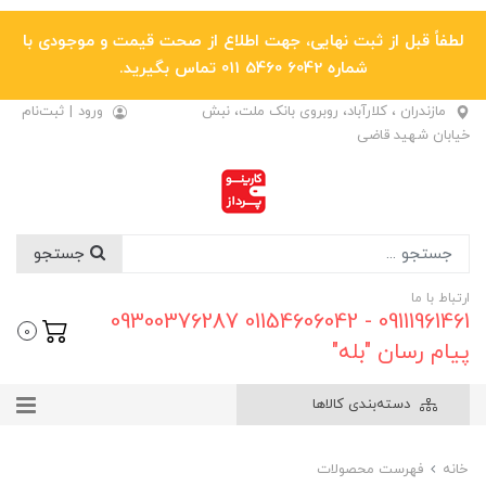
لطفاً قبل از ثبت نهایی، جهت اطلاع از صحت قیمت و موجودی با
شماره 6042 5460 011 تماس بگیرید.
مازندران ، کلارآباد، روبروی بانک ملت، نبش
ورود
|
ثبت‌نام
خیابان شهید قاضی
جستجو
ارتباط با ما
09111961461 - 01154606042 09300376287
0
پیام رسان "بله"
دسته‌بندی کالاها
خانه
فهرست محصولات