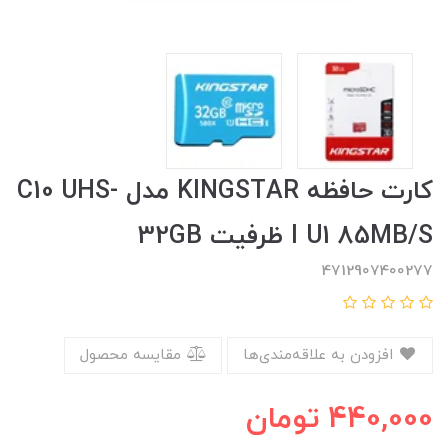
کارت حافظه KINGSTAR مدل C10 UHS-
I U1 85MB/S ظرفیت 32GB
4712907400277
افزودن به علاقه‌مندی‌ها
مقایسه محصول
440,000
تومان