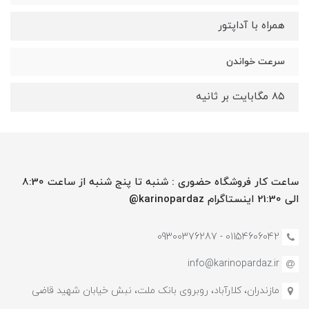
همراه با آداپتور
سرعت خواندن
۸۵ مگابایت بر ثانیه
ساعت کار فروشگاه حضوری : شنبه تا پنج شنبه از ساعت 8:30
الی 21:30 اینستاگرام karinopardaz@
01154606042 - 09300376287
info@karinopardaz.ir
مازندران، کلارآباد، روبروی بانک ملت، نبش خیابان شهید قاضی