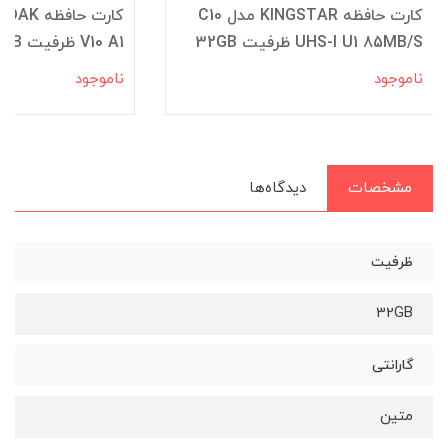
کارت حافظه KINGSTAR مدل C10
UHS-I U1 85MB/S ظرفیت 32GB
V10 A1 ظرفیت 32GB
ناموجود
ناموجود
مشخصات
دیدگاه‌ها
ظرفیت
32GB
گارانتی
متین