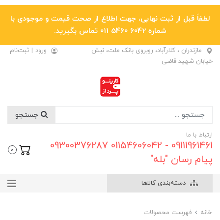
لطفاً قبل از ثبت نهایی، جهت اطلاع از صحت قیمت و موجودی با
شماره 6042 5460 011 تماس بگیرید.
مازندران ، کلارآباد، روبروی بانک ملت، نبش
ورود
|
ثبت‌نام
خیابان شهید قاضی
جستجو
ارتباط با ما
09111961461 - 01154606042 09300376287
0
پیام رسان "بله"
دسته‌بندی کالاها
خانه
فهرست محصولات