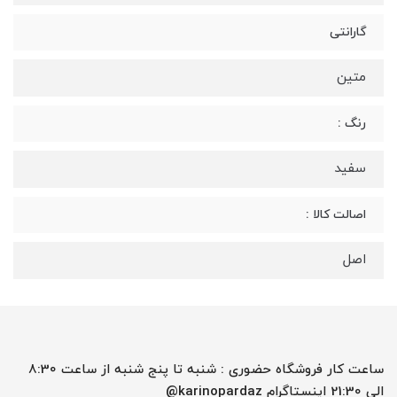
گارانتی
متین
رنگ :
سفید
اصالت کالا :
اصل
ساعت کار فروشگاه حضوری : شنبه تا پنج شنبه از ساعت 8:30
الی 21:30 اینستاگرام karinopardaz@