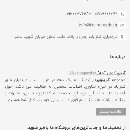
01154606042 - 09300376287
info@karinopardaz.ir
مازندران، کلارآباد، روبروی بانک ملت، نبش خیابان شهید قاضی
درباره ما :
karinopardaz@
آیدی کانال "بله"
مجموعه
کارینوپرداز
نزدیک به یک دهه در غرب استان مازندران شهر
کلارآباد در حوزه فناوری اطلاعات مشغول به فعالیت می باشد. حوزه
فعالیت ما سخت افزار، نرم افزار، خدمات شبکه، لوازم جانبی، تعمیرات و
ارتقا می باشد. ما با یک تیم قوی و پشتیبانی خوب در کنار شما هستیم.
اطلاعات بیشتر
از تخفیف‌ها و جدیدترین‌های فروشگاه ما باخبر شوید: