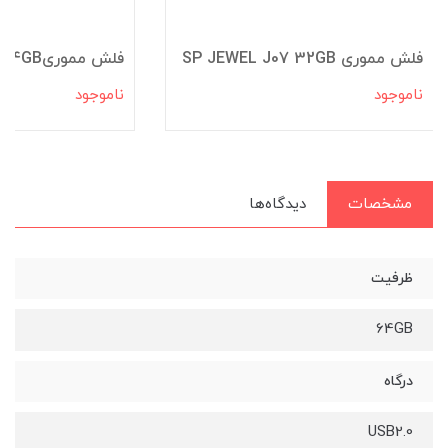
فلش مموری SP JEWEL J07 32GB
فلش مموریSP BLAZE B10 64GB
ناموجود
ناموجود
مشخصات
دیدگاه‌ها
ظرفیت
64GB
درگاه
USB2.0