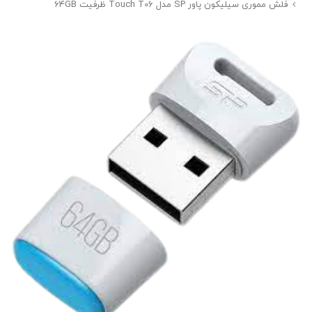
فلش مموری سیلیکون پاور SP مدل Touch T06 ظرفیت 64GB