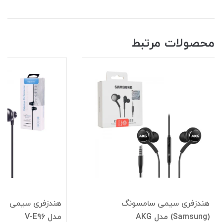
محصولات مرتبط
هندزفری سیمی سامسونگ
(Samsung) مدل AKG
مدل V-E96