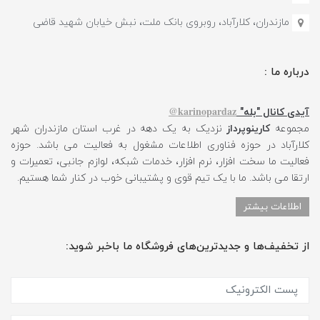
مازندران، کلارآباد، روبروی بانک ملت، نبش خیابان شهید قاضی
درباره ما :
karinopardaz@
آیدی کانال "بله"
مجموعه
کارینوپرداز
نزدیک به یک دهه در غرب استان مازندران شهر
کلارآباد در حوزه فناوری اطلاعات مشغول به فعالیت می باشد. حوزه
فعالیت ما سخت افزار، نرم افزار، خدمات شبکه، لوازم جانبی، تعمیرات و
ارتقا می باشد. ما با یک تیم قوی و پشتیبانی خوب در کنار شما هستیم.
اطلاعات بیشتر
از تخفیف‌ها و جدیدترین‌های فروشگاه ما باخبر شوید: