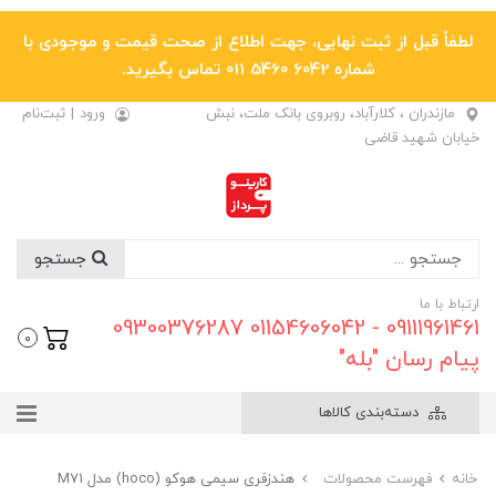
لطفاً قبل از ثبت نهایی، جهت اطلاع از صحت قیمت و موجودی با
شماره 6042 5460 011 تماس بگیرید.
مازندران ، کلارآباد، روبروی بانک ملت، نبش
ورود
|
ثبت‌نام
خیابان شهید قاضی
جستجو
ارتباط با ما
09111961461 - 01154606042 09300376287
0
پیام رسان "بله"
دسته‌بندی کالاها
خانه
فهرست محصولات
هندزفری سیمی هوکو (hoco) مدل M71