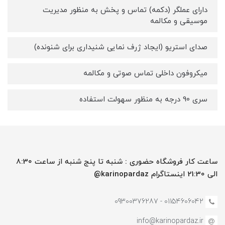
دارای عملگر (دکمه) تماس و پخش به منظور مدیریت
موسیقی و مکالمه
صدای استریو (ایجاد ژرف نمایی شنیداری برای شنونده)
میکروفون داخلی تماس صوتی و مکالمه
سری 90 درجه به منظور سهولت استفاده
ساعت کار فروشگاه حضوری : شنبه تا پنج شنبه از ساعت 8:30
الی 21:30 اینستاگرام karinopardaz@
01154606042 - 09300376287
info@karinopardaz.ir