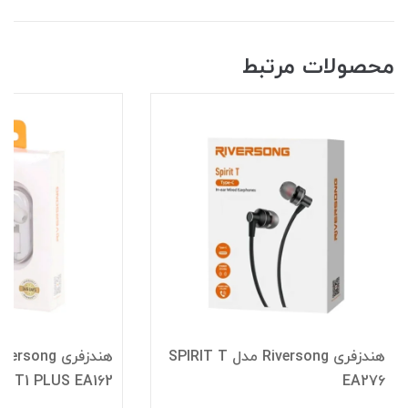
محصولات مرتبط
هندزفری Riversong مدل SPIRIT T
T1 PLUS EA162
EA276