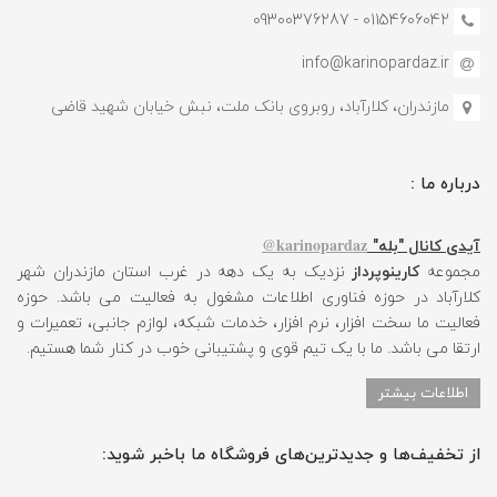
01154606042 - 09300376287
info@karinopardaz.ir
مازندران، کلارآباد، روبروی بانک ملت، نبش خیابان شهید قاضی
درباره ما :
karinopardaz@
آیدی کانال "بله"
مجموعه
کارینوپرداز
نزدیک به یک دهه در غرب استان مازندران شهر
کلارآباد در حوزه فناوری اطلاعات مشغول به فعالیت می باشد. حوزه
فعالیت ما سخت افزار، نرم افزار، خدمات شبکه، لوازم جانبی، تعمیرات و
ارتقا می باشد. ما با یک تیم قوی و پشتیبانی خوب در کنار شما هستیم.
اطلاعات بیشتر
از تخفیف‌ها و جدیدترین‌های فروشگاه ما باخبر شوید: