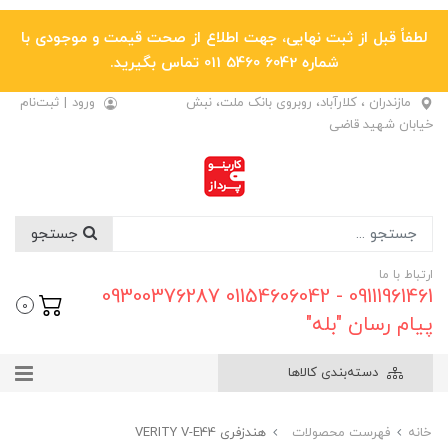
لطفاً قبل از ثبت نهایی، جهت اطلاع از صحت قیمت و موجودی با
شماره 6042 5460 011 تماس بگیرید.
مازندران ، کلارآباد، روبروی بانک ملت، نبش
ورود
|
ثبت‌نام
خیابان شهید قاضی
جستجو
ارتباط با ما
09111961461 - 01154606042 09300376287
0
پیام رسان "بله"
دسته‌بندی کالاها
خانه
فهرست محصولات
هندزفری VERITY V-E44